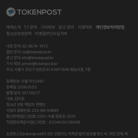
매체소개
1:1 문의
기사제보
광고 문의
이용약관
개인정보처리방침
청소년보호정책
이메일무단수집거부
대표 문의: 02-6674-1012
일반 문의:
cs@tokenpost.kr
광고 문의:
info@tokenpost.kr
기사 제보:
press@tokenpost.kr
주소: 서울시 강남구 논현로 614 ARTISAN 빌딩 6층, 7층
등록번호: 서울 아 52481
등록일: 2018.01.02
발행 일자: 2017.02.17
대표: 김지호
청소년 보호 책임자: 전영빈
사업자 등록번호: 232-88-00885
통신판매업신고번호: 2021-서울 영등포-2531
직업정보제공사업신고번호 : J1204020230009
토큰포스트(tokenpost)의 모든 컨텐츠는 저작권 법의 보호를 받는 바, 무단 전재, 복