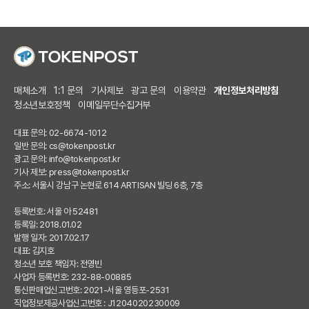
매체소개
1:1 문의
기사제보
광고 문의
이용약관
개인정보처리방침
청소년보호정책
이메일무단수집거부
대표 문의: 02-6674-1012
일반 문의:
cs@tokenpost.kr
광고 문의:
info@tokenpost.kr
기사 제보:
press@tokenpost.kr
주소: 서울시 강남구 논현로 614 ARTISAN 빌딩 6층, 7층
등록번호: 서울 아 52481
등록일: 2018.01.02
발행 일자: 2017.02.17
대표: 김지호
청소년 보호 책임자: 전영빈
사업자 등록번호: 232-88-00885
통신판매업신고번호: 2021-서울 영등포-2531
직업정보제공사업신고번호 : J1204020230009