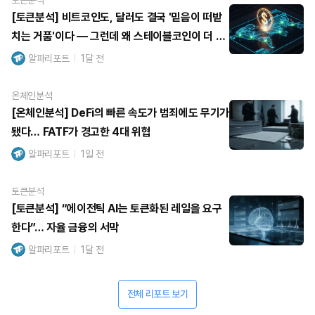
[토큰분석] 비트코인도, 달러도 결국 '믿음이 떠받
치는 거품'이다 — 그런데 왜 스테이블코인이 더 위
험한가
알파리포트
1달 전
온체인분석
[온체인분석] DeFi의 빠른 속도가 범죄에도 무기가
됐다… FATF가 경고한 4대 위협
알파리포트
1일 전
토큰분석
[토큰분석] “에이전틱 AI는 토큰화된 레일을 요구
한다”… 자율 금융의 서막
알파리포트
1달 전
전체 리포트 보기