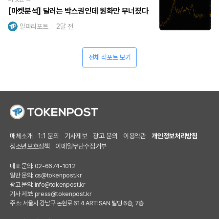
[마켓분석] 달러는 박스권인데 원화만 무너졌다
알파리포트
2달 전
전체 리포트 보기
매체소개
1:1 문의
기사제보
광고 문의
이용약관
개인정보처리방침
청소년보호정책
이메일무단수집거부
대표 문의: 02-6674-1012
일반 문의:
cs@tokenpost.kr
광고 문의:
info@tokenpost.kr
기사 제보:
press@tokenpost.kr
주소: 서울시 강남구 논현로 614 ARTISAN 빌딩 6층, 7층