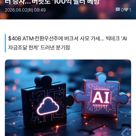
러 증자… 버핏도 '100억 달러 베팅'
2026.06.02(화) 09:49
0
1
$40B ATM·전환우선주에 버크셔 사모 가세… 빅테크 'AI
자금조달 한계' 드러낸 분기점