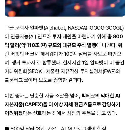
구글 모회사 알파벳(Alphabet, NASDAQ: GOOG·GOOGL)
이 인공지능(AI) 인프라 투자 재원을 마련하기 위해
총 800
억 달러(약 110조 원) 규모의 대규모 주식 발행
에 나선다. 워
런 버핏의 버크셔 해서웨이가 100억 달러를 사모로 떠안으
며 '앵커 투자자'로 합류했다. 현지시간 1일 알파벳이 미 증권
거래위원회(SEC)에 제출한 자유작성 투자설명서(FWP)와
블룸버그·로이터 보도를 종합한 결과다.
이번 증자는 단순한 자금 조달을 넘어,
빅테크의 막대한 AI
자본지출(CAPEX)을 더 이상 자체 현금흐름으로 감당하기
어려워졌다는 신호
라는 점에서 시장의 주목을 받고 있다.
■ 800억 달러 '3단 구조'… ATM 프로그램이 핵심