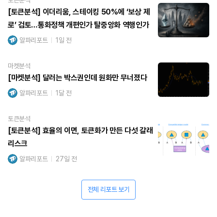
[토큰분석] 이더리움, 스테이킹 50%에 ‘보상 제
로’ 검토…통화정책 개편인가 탈중앙화 역행인가
알파리포트
1일 전
마켓분석
[마켓분석] 달러는 박스권인데 원화만 무너졌다
알파리포트
1달 전
토큰분석
[토큰분석] 효율의 이면, 토큰화가 만든 다섯 갈래
리스크
알파리포트
27일 전
전체 리포트 보기