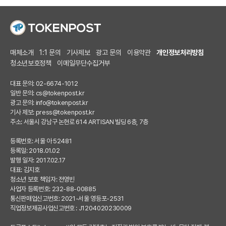
매체소개
1:1 문의
기사제보
광고 문의
이용약관
개인정보처리방침
청소년보호정책
이메일무단수집거부
대표 문의: 02-6674-1012
일반 문의:
cs@tokenpost.kr
광고 문의:
info@tokenpost.kr
기사 제보:
press@tokenpost.kr
주소: 서울시 강남구 논현로 614 ARTISAN 빌딩 6층, 7층
등록번호: 서울 아 52481
등록일: 2018.01.02
발행 일자: 2017.02.17
대표: 김지호
청소년 보호 책임자: 전영빈
사업자 등록번호: 232-88-00885
통신판매업신고번호: 2021-서울 영등포-2531
직업정보제공사업신고번호 : J1204020230009