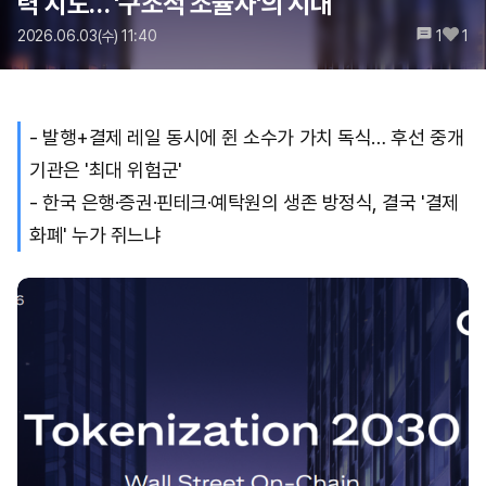
력 지도… '구조적 조율자'의 시대
2026.06.03(수) 11:40
1
1
- 발행+결제 레일 동시에 쥔 소수가 가치 독식… 후선 중개
기관은 '최대 위험군'
- 한국 은행·증권·핀테크·예탁원의 생존 방정식, 결국 '결제
화폐' 누가 쥐느냐