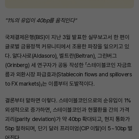
"1%의 유입이 40bp를 움직인다"
국제결제은행(BIS)이 지난 3월 발표한 실무보고서 한 편이
글로벌 금융정책 커뮤니티에서 조용한 파장을 일으키고 있
다. 알다사로(Aldasoro), 벨트란(Beltran), 그린버그
(Grinberg) 세 연구자가 공동 작성한 「스테이블코인 자금흐
름과 외환시장 파급효과(Stablecoin flows and spillovers
to FX markets)」는 이름부터 도발적이다.
결론부터 말하면 이렇다. 스테이블코인으로의 순유입이 1%
외생적으로 증가하면, 스테이블코인과 현물환율 간의 가격
괴리(parity deviation)가 약 40bp 확대되고, 현지 통화가
5bp 절하되며, 단기 달러 프리미엄(CIP 이탈)이 5~10bp 벌
어진다.