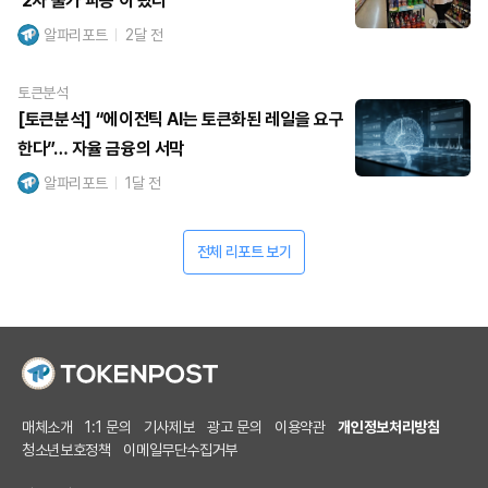
‘2차 물가 파동’이 왔다
알파리포트
2달 전
토큰분석
[토큰분석] “에이전틱 AI는 토큰화된 레일을 요구
한다”… 자율 금융의 서막
알파리포트
1달 전
전체 리포트 보기
매체소개
1:1 문의
기사제보
광고 문의
이용약관
개인정보처리방침
청소년보호정책
이메일무단수집거부