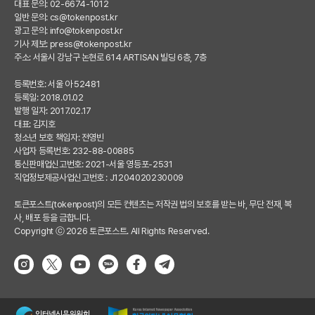
대표 문의: 02-6674-1012
일반 문의:
cs@tokenpost.kr
광고 문의:
info@tokenpost.kr
기사 제보:
press@tokenpost.kr
주소: 서울시 강남구 논현로 614 ARTISAN 빌딩 6층, 7층
등록번호: 서울 아 52481
등록일: 2018.01.02
발행 일자: 2017.02.17
대표: 김지호
청소년 보호 책임자: 전영빈
사업자 등록번호: 232-88-00885
통신판매업신고번호: 2021-서울 영등포-2531
직업정보제공사업신고번호 : J1204020230009
토큰포스트(tokenpost)의 모든 컨텐츠는 저작권 법의 보호를 받는 바, 무단 전재, 복
사, 배포 등을 금합니다.
Copyright ⓒ 2026 토큰포스트. All Rights Reserved.