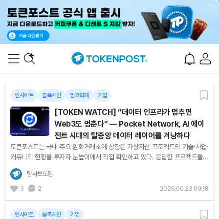
인사이트
블록체인
암호화폐
기업
[TOKEN WATCH] “데이터 인프라가 멈추면
Web3도 멈춘다” — Pocket Network, AI 에이
전트 시대의 탈중앙 데이터 레이어를 겨냥하다
토큰포스트는 국내 주요 원화거래소에 상장된 가상자산 프로젝트의 기술·사업·
커뮤니티 현황을 투자자 눈높이에서 직접 확인하고 있다. 응답한 프로젝트들의
목소리를 순서대로 기록한다. [편집자주] 블록체인 앱은...
탐사보도팀
3
2
2026.06.23 09:18
인사이트
블록체인
기업