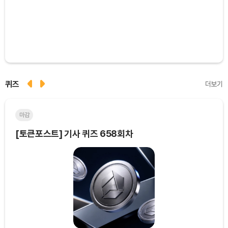
퀴즈
더보기
마감
마
[토큰포스트] 기사 퀴즈 658회차
[토