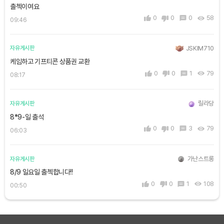
출첵이여요
0
0
0
58
09:46
JSKIM710
자유게시판
케임하고 기프티콘 상품권 교환
0
0
1
79
08:17
릴라당
자유게시판
8*9-일 출석
0
0
3
79
06:03
가난스트롱
자유게시판
8/9 일요일 출첵합니다!!
0
0
1
108
00:50