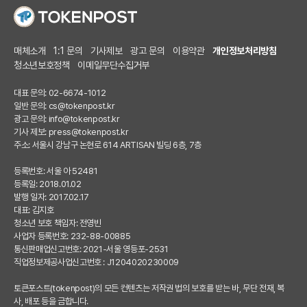
매체소개
1:1 문의
기사제보
광고 문의
이용약관
개인정보처리방침
청소년보호정책
이메일무단수집거부
대표 문의: 02-6674-1012
일반 문의:
cs@tokenpost.kr
광고 문의:
info@tokenpost.kr
기사 제보:
press@tokenpost.kr
주소: 서울시 강남구 논현로 614 ARTISAN 빌딩 6층, 7층
등록번호: 서울 아 52481
등록일: 2018.01.02
발행 일자: 2017.02.17
대표: 김지호
청소년 보호 책임자: 전영빈
사업자 등록번호: 232-88-00885
통신판매업신고번호: 2021-서울 영등포-2531
직업정보제공사업신고번호 : J1204020230009
토큰포스트(tokenpost)의 모든 컨텐츠는 저작권 법의 보호를 받는 바, 무단 전재, 복
사, 배포 등을 금합니다.