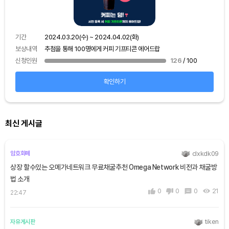
기간
보상
기간
2024.03.20(수) ~ 2024.04.02(화)
신청
보상내역
추첨을 통해 100명에게 커피 기프티콘 에어드랍
신청인원
126
/ 100
확인하기
최신 게시글
clxkdk09
암호화폐
상장 할수있는 오메가네트워크 무료채굴추천 Omega Network 비전과 채굴방
법 소개
0
0
0
21
22:47
tiken
자유게시판