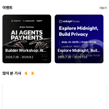
이벤트
더보기
Builder Workshop: AI
Explore Midnight, Build
Agent Payments -
Privacy
2026.7.28 ~ 2026.8.2
2026.7.28 ~ 2026.7.29
Q402
많이 본 기사