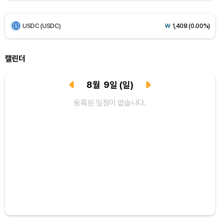
USDC (USDC)
₩
1,408
(0.00%)
XRP (XRP)
₩
1,461
(-0.26%)
Solana (SOL)
₩
107,793
(+1.49%)
캘린더
TRON (TRX)
₩
464.2
(+0.32%)
8
월
9
일
(일)
Hyperliquid (HYPE)
₩
76,696
(+0.21%)
등록된 일정이 없습니다.
Dogecoin (DOGE)
₩
98.94
(-0.30%)
Bitcoin (BTC)
₩
91,753,546
(+0.31%)