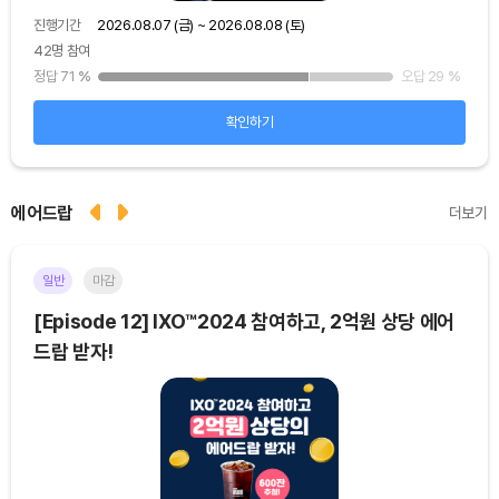
진행기간
2026.08.07 (금) ~ 2026.08.08 (토)
진행
42명 참여
48
25
%
정답 71
%
오답 29
%
정답
확인하기
에어드랍
더보기
일반
마감
이더
[Episode 12] IXO™2024 참여하고, 2억원 상당 에어
[E
드랍 받자!