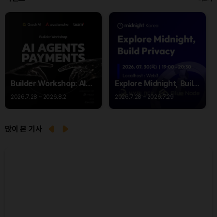
Builder Workshop: AI
Explore Midnight, Build
Agent Payments -
Privacy
2026.7.28 ~ 2026.8.2
2026.7.28 ~ 2026.7.29
Q402
많이 본 기사