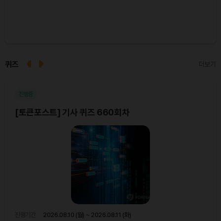
퀴즈
더보기
진행중
마
[토큰포스트] 기사 퀴즈 660회차
[토
진행기간
2026.08.10 (월) ~ 2026.08.11 (화)
진행