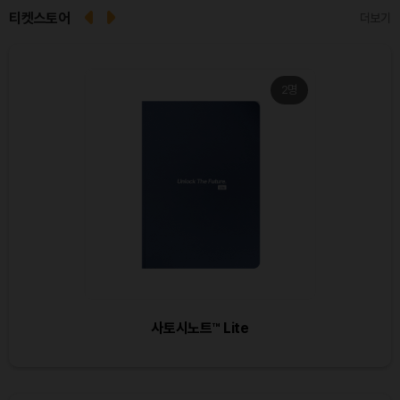
티켓스토어
더보기
2명
Dogecoin (DOGE)
₩
98.68
(-0.17%)
Bitcoin (BTC)
₩
91,688,622
(+0.24%)
Ethereum (ETH)
₩
2,702,629
(+0.07%)
사토시노트™ Lite
Tether USDt (USDT)
₩
1,408
(0.00%)
BNB (BNB)
₩
851,868
(+0.17%)