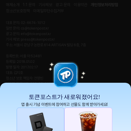
매체소개
1:1 문의
기사제보
광고 문의
이용약관
개인정보처리방침
청소년보호정책
이메일무단수집거부
대표 문의: 02-6674-1012
일반 문의:
cs@tokenpost.kr
광고 문의:
info@tokenpost.kr
기사 제보:
press@tokenpost.kr
주소: 서울시 강남구 논현로 614 ARTISAN 빌딩 6층, 7층
등록번호: 서울 아 52481
등록일: 2018.01.02
발행 일자: 2017.02.17
대표: 김지호
청소년 보호 책임자: 전영빈
사업자 등록번호: 232-88-00885
통신판매업신고번호: 2021-서울 영등포-2531
직업정보제공사업신고번호 : J1204020230009
토큰포스트가 새로워졌어요!
앱 출시 기념 이벤트에 참여하고 선물도 함께 받아가세요!
토큰포스트(tokenpost)의 모든 컨텐츠는 저작권 법의 보호를 받는 바, 무단 전재, 복
사, 배포 등을 금합니다.
Copyright ⓒ 2026 토큰포스트. All Rights Reserved.