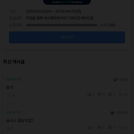
기간
보상
기간
2024.03.20(수) ~ 2024.04.02(화)
신청
보상내역
추첨을 통해 100명에게 커피 기프티콘 에어드랍
신청인원
126
/ 100
확인하기
최신 게시글
StarB
자유게시판
출석
1
0
1
26
17:48
mjmjkk
자유게시판
솔라나 물밑작업?
1
0
1
50
16:21