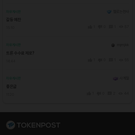
젤로는천사
자유게시판
갈등 예찬
1
0
1
57
15:10
mjmjkk
자유게시판
트론 수수료 제로?
1
0
1
55
14:44
사계절
자유게시판
좋은글
1
0
2
44
11:20