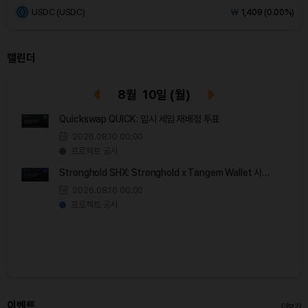
USDC (USDC)
₩
1,409
(0.00%)
XRP (XRP)
₩
1,456
(-0.21%)
캘린더
Solana (SOL)
₩
108,414
(+0.59%)
8
월
10
일
(월)
TRON (TRX)
₩
467.0
(+0.50%)
Quickswap QUICK: 임시 세입 재배정 투표
2026.08.10 00:00
Hyperliquid (HYPE)
₩
77,693
(+1.58%)
프로젝트 공시
Stronghold SHX: Stronghold x Tangem Wallet 사전
Dogecoin (DOGE)
₩
98.68
(-0.17%)
주문
2026.08.10 00:00
프로젝트 공시
Bitcoin (BTC)
₩
91,688,622
(+0.24%)
이벤트
더보기