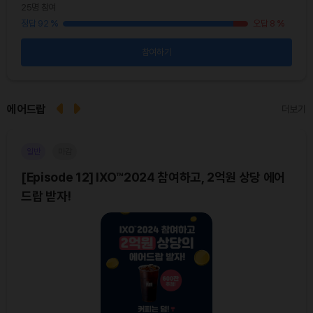
25명 참여
42
38
%
정답 92
%
오답 8
%
정답 
참여하기
에어드랍
더보기
일반
마감
이더
[Episode 12] IXO™2024 참여하고, 2억원 상당 에어
[E
드랍 받자!