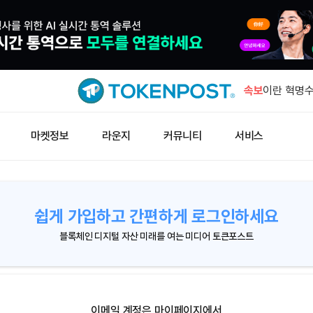
비트코인 RS
하락
속보
이란 혁명수
때까지 호르
아시아 신흥
마켓정보
라운지
커뮤니티
서비스
신 달러 유
빗썸, 바빌론
시부터 일시
미국인 61
지
쉽게 가입하고 간편하게 로그인하세요
비트코인 RS
하락
블록체인 디지털 자산 미래를 여는 미디어 토큰포스트
이란 혁명수
때까지 호르
이메일 계정은 마이페이지에서