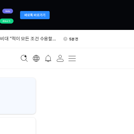
I, 2022년 이후 최저 수준
1시간 전
비대 "적이 모든 조건 수용할
5분 전
무즈 통제"
국 중앙은행, 외환보유액 대
21분 전
입으로 환율 방어
(BABY) 입출금 7일 오후 2
32분 전
 중단
%, 소셜미디어 앱 규제 강화 지
53분 전
I, 2022년 이후 최저 수준
1시간 전
비대 "적이 모든 조건 수용할
5분 전
무즈 통제"