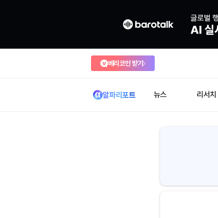
베리코인 받기
뉴스
리서치
알파리포트