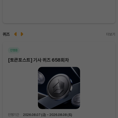
퀴즈
더보기
진행중
마
[토큰포스트] 기사 퀴즈 658회차
[토
진행기간
2026.08.07 (금) ~ 2026.08.08 (토)
진행