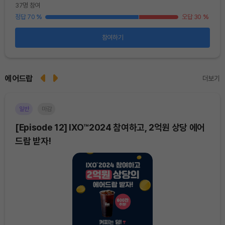
37명 참여
48
25
%
정답 70
%
오답 30
%
정답
참여하기
에어드랍
더보기
일반
마감
이더
[Episode 12] IXO™2024 참여하고, 2억원 상당 에어
[E
드랍 받자!