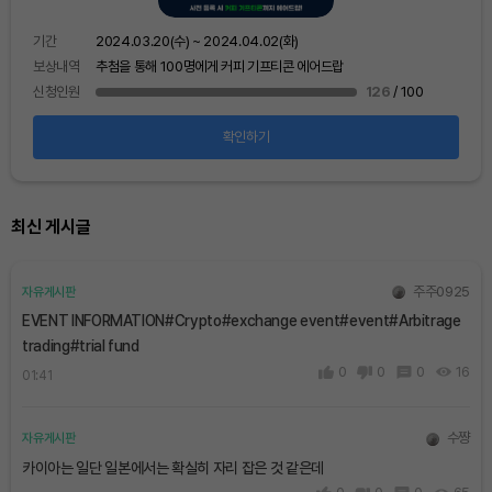
기간
보상
기간
2024.03.20(수) ~ 2024.04.02(화)
신청
보상내역
추첨을 통해 100명에게 커피 기프티콘 에어드랍
신청인원
126
/ 100
확인하기
최신 게시글
주주0925
자유게시판
EVENT INFORMATION#Crypto#exchange event#event#Arbitrage
trading#trial fund
0
0
0
16
01:41
수쨩
자유게시판
카이아는 일단 일본에서는 확실히 자리 잡은 것 같은데