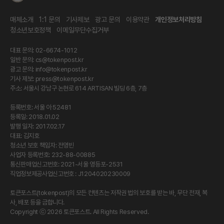
매체소개
1:1 문의
기사제보
광고 문의
이용약관
개인정보처리방침
청소년보호정책
이메일무단수집거부
대표 문의: 02-6674-1012
일반 문의:
cs@tokenpost.kr
광고 문의:
info@tokenpost.kr
기사 제보:
press@tokenpost.kr
주소: 서울시 강남구 논현로 614 ARTISAN 빌딩 6층, 7층
등록번호: 서울 아 52481
등록일: 2018.01.02
발행 일자: 2017.02.17
대표: 김지호
청소년 보호 책임자: 전영빈
사업자 등록번호: 232-88-00885
통신판매업신고번호: 2021-서울 영등포-2531
직업정보제공사업신고번호 : J1204020230009
토큰포스트(tokenpost)의 모든 컨텐츠는 저작권 법의 보호를 받는 바, 무단 전재, 복
사, 배포 등을 금합니다.
Copyright ⓒ 2026 토큰포스트. All Rights Reserved.