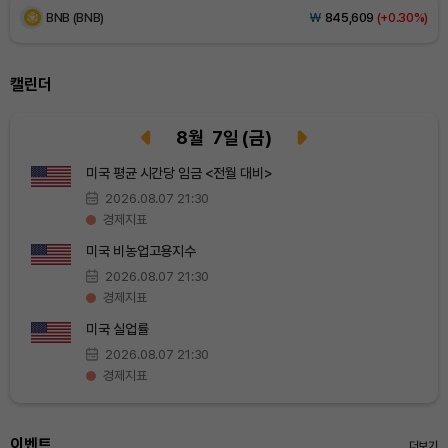
BNB (BNB)
₩
845,609
(+0.30%)
USDC (USDC)
₩
1,425
(0.00%)
캘린더
XRP (XRP)
₩
1,466
(-1.51%)
8
월
7
일
(금)
Solana (SOL)
₩
105,442
(+1.19%)
미국 평균 시간당 임금 <전월 대비>
2026.08.07 21:30
TRON (TRX)
₩
467.0
(+0.13%)
경제지표
미국 비농업고용지수
Hyperliquid (HYPE)
₩
79,370
(+0.37%)
2026.08.07 21:30
경제지표
Dogecoin (DOGE)
₩
99.80
(+1.53%)
미국 실업률
2026.08.07 21:30
Bitcoin (BTC)
₩
92,564,319
(+0.57%)
경제지표
이벤트
더보기