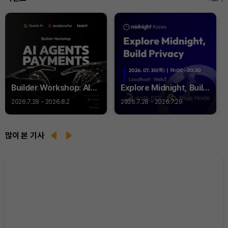
Builder Workshop: AI
Explore Midnight, Build
Agent Payments -
Privacy
2026.7.28 ~ 2026.8.2
2026.7.28 ~ 2026.7.29
Q402
많이 본 기사