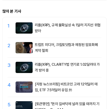
많이 본 기사
1
리플(XRP), 규제 불확실성 속 1달러 지지선 위협
받아
2
트럼프 미디어, 크립토닷컴과 예정된 암호화폐
계약 철회
3
리플(XRP), CLARITY법 연기로 1.02달러대 가
격 방어 중
4
[자정 뉴스브리핑] 비트코인 고래 12억달러 매
집, ETF 7.5억달러 유입 外
5
[토큰명언] "돈이 길바닥에 널려 있을 때까지 기