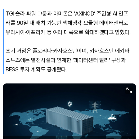
TGI 솔라 파워 그룹과 아미론은 ‘AXINOD’ 주권형 AI 인프
Solana (SOL)
₩
104,072
(+1.80%)
라를 90일 내 배치 가능한 액체냉각 모듈형 데이터센터로
TRON (TRX)
₩
461.2
(+0.19%)
유라시아·아프리카 등 여러 대륙으로 확대하겠다고 밝혔다.
Hyperliquid (HYPE)
₩
76,161
(-2.79%)
초기 거점은 플로리다·카자흐스탄이며, 카자흐스탄 에키바
스투즈에는 발전시설과 연계한 ‘데이터센터 밸리’ 구상과
Dogecoin (DOGE)
₩
98.39
(+1.05%)
BESS 투자 계획도 공개됐다.
Bitcoin (BTC)
₩
91,348,848
(+0.95%)