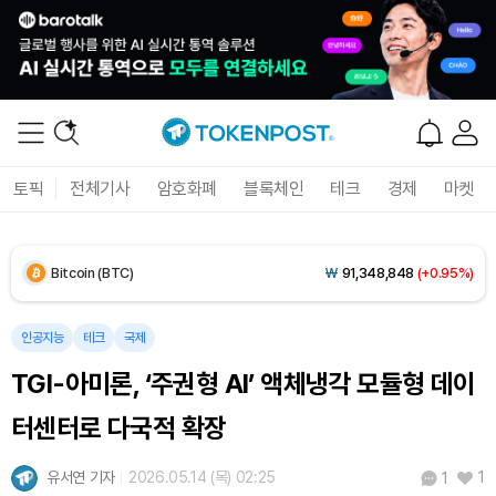
Dogecoin (DOGE)
₩
98.39
(+1.05%)
토픽
전체기사
암호화폐
블록체인
테크
경제
마켓
Bitcoin (BTC)
₩
91,348,848
(+0.95%)
Ethereum (ETH)
₩
2,692,582
(+0.68%)
Tether USDt (USDT)
₩
1,407
(+0.04%)
인공지능
테크
국제
TGI-아미론, ‘주권형 AI’ 액체냉각 모듈형 데이
BNB (BNB)
₩
832,497
(-0.13%)
터센터로 다국적 확장
USDC (USDC)
₩
1,408
(0.00%)
유서연 기자
2026.05.14 (목) 02:25
1
1
XRP (XRP)
₩
1,450
(-0.03%)