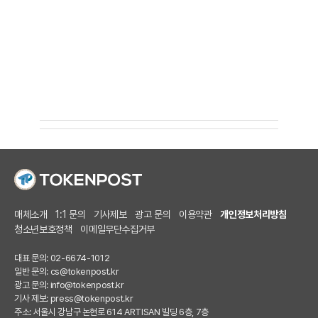
매체소개
1:1 문의
기사제보
광고 문의
이용약관
개인정보처리방침
청소년보호정책
이메일무단수집거부
대표 문의: 02-6674-1012
일반 문의:
cs@tokenpost.kr
광고 문의:
info@tokenpost.kr
기사 제보:
press@tokenpost.kr
주소: 서울시 강남구 논현로 614 ARTISAN 빌딩 6층, 7층