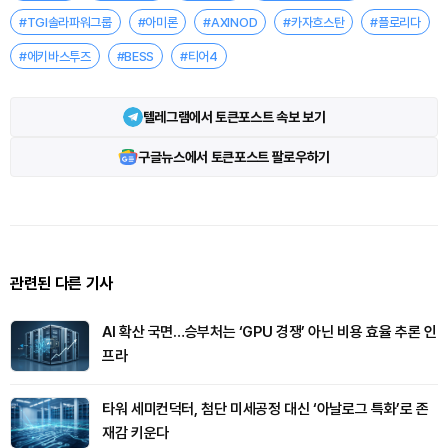
#TGI솔라파워그룹
#아미론
#AXINOD
#카자흐스탄
#플로리다
#에키바스투즈
#BESS
#티어4
텔레그램에서 토큰포스트 속보 보기
구글뉴스에서 토큰포스트 팔로우하기
관련된 다른 기사
AI 확산 국면…승부처는 ‘GPU 경쟁’ 아닌 비용 효율 추론 인
프라
타워 세미컨덕터, 첨단 미세공정 대신 ‘아날로그 특화’로 존
재감 키운다