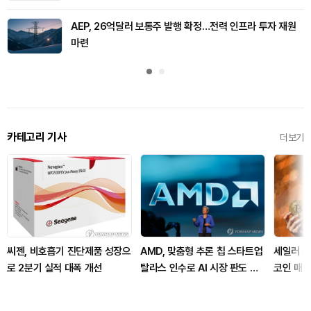
AEP, 26억달러 보통주 발행 확정…전력 인프라 투자 재원
마련
카테고리 기사
더보기
씨젠, 비호흡기 진단제품 성장으
AMD, 맞춤형 추론 칩 스타트업
세일러 A
로 2분기 실적 대폭 개선
탈라스 인수로 AI 시장 판도 변
코인 매도에
화 예고
들리나