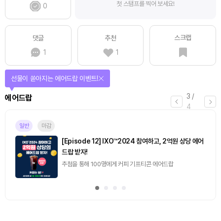
첫 스탬프를 찍어 보세요!
0
스크랩
댓글
추천
1
1
퀴즈풀고 선물 받자!
4
/
퀴즈
4
마감
[토큰포스트] 기사 퀴즈 658회차
2026.08.07 (금) ~ 2026.08.08 (토)