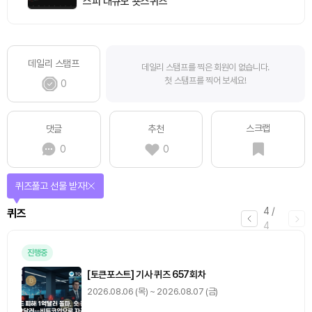
스피 대규모 숏스퀴즈
데일리 스탬프
데일리 스탬프를 찍은 회원이 없습니다.
첫 스탬프를 찍어 보세요!
0
스크랩
댓글
추천
0
0
퀴즈풀고 선물 받자!
4
/
퀴즈
4
진행중
[토큰포스트] 기사 퀴즈 657회차
2026.08.06 (목) ~ 2026.08.07 (금)