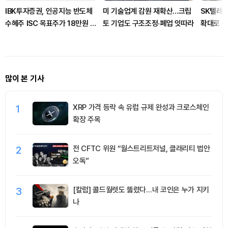
IBK투자증권, 인공지능 반도체
미 기술업계 감원 재확산…크립
SK텔레콤
수혜주 ISC 목표주가 18만원 제
토 기업도 구조조정·폐업 잇따라
확대로 
시
많이 본 기사
1
XRP 가격 등락 속 유럽 규제 완성과 크로스체인
확장 주목
2
전 CFTC 위원 “월스트리트저널, 클래리티 법안
오독”
3
[칼럼] 콜드월렛도 뚫렸다…내 코인은 누가 지키
나