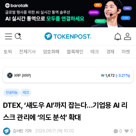
Ethereum (ETH)
₩
2,713,303
(-0.57%)
Tether USDt (USDT)
₩
1,421
(0.00%)
BNB (BNB)
₩
840,036
(-1.37%)
토픽
전체기사
암호화폐
블록체인
테크
경제
마켓
USDC (USDC)
₩
1,422
(-0.02%)
XRP (XRP)
₩
1,472
(-3.21%)
Solana (SOL)
₩
103,617
(-2.16%)
인공지능
테크
DTEX, ‘섀도우 AI’까지 잡는다…기업용 AI 리
TRON (TRX)
₩
464.8
(-0.28%)
스크 관리에 ‘의도 분석’ 확대
Hyperliquid (HYPE)
₩
79,848
(-1.57%)
김서린 기자
2026.06.11 (목) 10:02
0
0
Dogecoin (DOGE)
₩
97.80
(-2.03%)