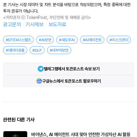
본 기사는 시장 데이터 및 차트 분석을 바탕으로 작성되었으며, 특정 종목에 대한
투자 권유가 아닙니다.
<저작권자 ⓒ TokenPost, 무단전재 및 재배포 금지>
광고문의
기사제보
보도자료
#DTEX시스템즈
#AI보안
#섀도우AI
#AI에이전트
#리스크관리
#데이터유출
#DLP
#내부자보안
텔레그램에서 토큰포스트 속보 보기
구글뉴스에서 토큰포스트 팔로우하기
관련된 다른 기사
바이낸스, AI 에이전트 시대 맞아 안전한 가상자산 AI 활용