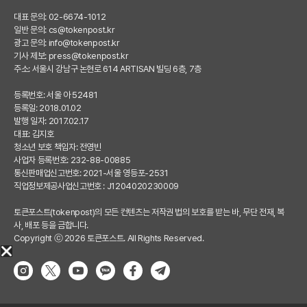
대표 문의: 02-6674-1012
일반 문의:
cs@tokenpost.kr
광고 문의:
info@tokenpost.kr
기사 제보:
press@tokenpost.kr
주소: 서울시 강남구 논현로 614 ARTISAN 빌딩 6층, 7층
등록번호: 서울 아 52481
등록일: 2018.01.02
발행 일자: 2017.02.17
대표: 김지호
청소년 보호 책임자: 전영빈
사업자 등록번호: 232-88-00885
통신판매업신고번호: 2021-서울 영등포-2531
직업정보제공사업신고번호 : J1204020230009
토큰포스트(tokenpost)의 모든 컨텐츠는 저작권 법의 보호를 받는 바, 무단 전재, 복
사, 배포 등을 금합니다.
Copyright ⓒ 2026 토큰포스트. All Rights Reserved.