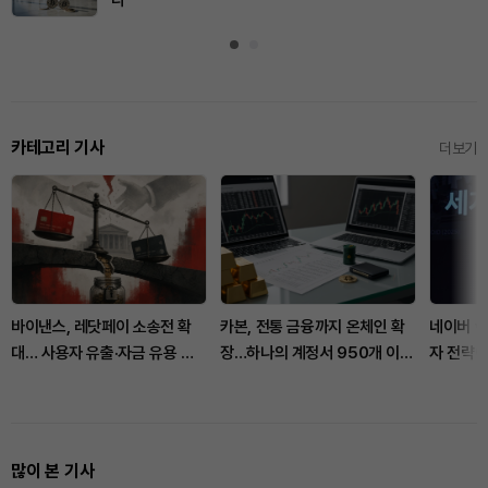
다
카테고리 기사
더보기
바이낸스, 레닷페이 소송전 확
카본, 전통 금융까지 온체인 확
네이버 v
대… 사용자 유출·자금 유용 쟁
장…하나의 계정서 950개 이상
자 전략이
점
거래 지원
많이 본 기사