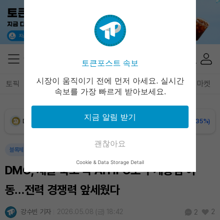
XRP (XRP)
₩
1,461
(+0.41%)
Solana (SOL)
₩
106,936
(+1.83%)
토큰포스트 속보
TRON (TRX)
₩
464.1
(+0.71%)
시장이 움직이기 전에 먼저 아세요. 실시간
토픽
전체기사
암호화폐
블록체인
테크
경제
마켓
속보를 가장 빠르게 받아보세요.
Hyperliquid (HYPE)
₩
77,007
(+0.51%)
지금 알림 받기
Dogecoin (DOGE)
₩
98.48
(-0.35%)
괜찮아요
Bitcoin (BTC)
₩
91,185,890
(-0.27%)
블록체인
인공지능
Cookie & Data Storage Detail
DMG, 채굴 축소 속 AI·HPC로 무게중심 이
동…전력 경쟁력 앞세웠다
강수빈 기자
2026.05.08 (금) 18:42
2
2