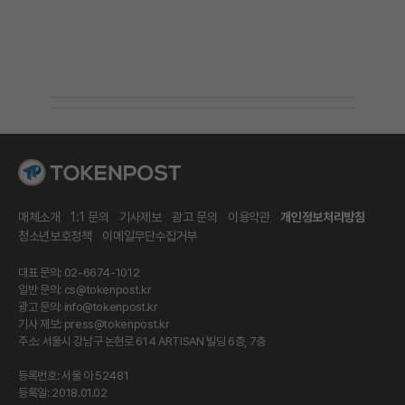
매체소개
1:1 문의
기사제보
광고 문의
이용약관
개인정보처리방침
청소년보호정책
이메일무단수집거부
대표 문의: 02-6674-1012
일반 문의:
cs@tokenpost.kr
광고 문의:
info@tokenpost.kr
기사 제보:
press@tokenpost.kr
주소: 서울시 강남구 논현로 614 ARTISAN 빌딩 6층, 7층
등록번호: 서울 아 52481
등록일: 2018.01.02