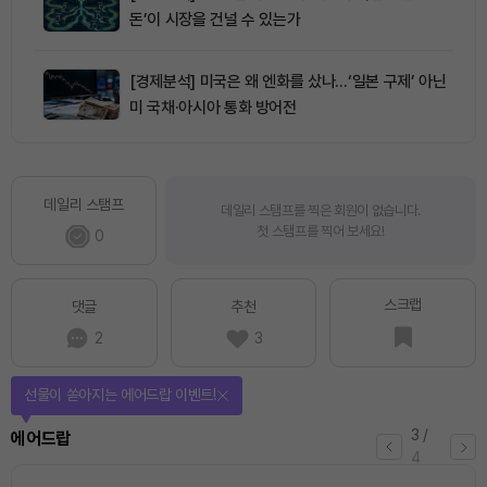
돈’이 시장을 건널 수 있는가
[경제분석] 미국은 왜 엔화를 샀나…‘일본 구제’ 아닌
미 국채·아시아 통화 방어전
데일리 스탬프
데일리 스탬프를 찍은 회원이 없습니다.
첫 스탬프를 찍어 보세요!
0
스크랩
댓글
추천
2
3
퀴즈풀고 선물 받자!
4
/
퀴즈
4