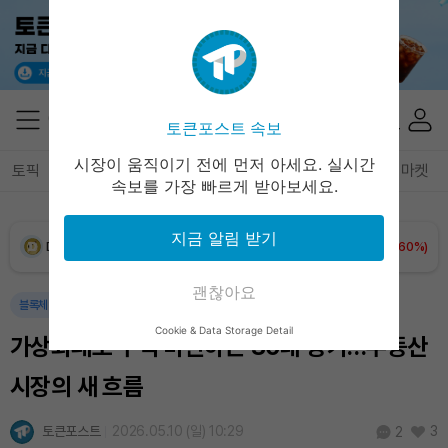
XRP (XRP)
₩
1,457
(+1.37%)
Solana (SOL)
₩
105,026
(+2.79%)
토큰포스트 속보
TRON (TRX)
₩
460.8
(-0.02%)
시장이 움직이기 전에 먼저 아세요. 실시간
토픽
전체기사
암호화폐
블록체인
테크
경제
마켓
속보를 가장 빠르게 받아보세요.
Hyperliquid (HYPE)
₩
76,471
(-1.66%)
지금 알림 받기
Dogecoin (DOGE)
₩
98.65
(+1.60%)
괜찮아요
Bitcoin (BTC)
₩
91,465,061
(+1.25%)
블록체인
경제
Cookie & Data Storage Detail
가상화폐로 주택 마련하는 30대 증가…부동산
시장의 새 흐름
토큰포스트
2026.05.10 (일) 10:29
3
2