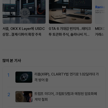
서클, OKX X Layer에 USDC
GTA 6 기대감 번지자…테이크
MEXC, 
상장…결제·디파이 확장 주목
투 토큰화 주식, 솔라나서 거래
거래소 
확대
BTC·ET
많이 본 기사
1
리플(XRP), CLARITY법 연기로 1.02달러대 가
격 방어 중
2
트럼프 미디어, 크립토닷컴과 예정된 암호화폐
계약 철회