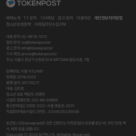
매체소개
1:1 문의
기사제보
광고 문의
이용약관
개인정보처리방침
청소년보호정책
이메일무단수집거부
대표 문의: 02-6674-1012
일반 문의:
cs@tokenpost.kr
광고 문의:
info@tokenpost.kr
기사 제보:
press@tokenpost.kr
주소: 서울시 강남구 논현로 614 ARTISAN 빌딩 6층, 7층
등록번호: 서울 아 52481
등록일: 2018.01.02
발행 일자: 2017.02.17
대표: 김지호
청소년 보호 책임자: 전영빈
사업자 등록번호: 232-88-00885
통신판매업신고번호: 2021-서울 영등포-2531
직업정보제공사업신고번호 : J1204020230009
토큰포스트(tokenpost)의 모든 컨텐츠는 저작권 법의 보호를 받는 바, 무단 전재, 복
사, 배포 등을 금합니다.
Copyright ⓒ 2026 토큰포스트. All Rights Reserved.