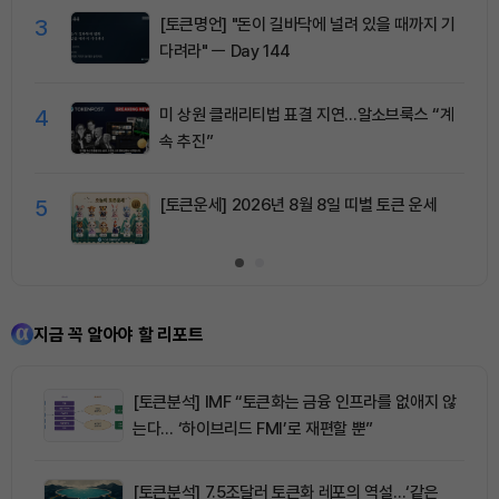
3
[토큰명언] "돈이 길바닥에 널려 있을 때까지 기
다려라" ㅡ Day 144
4
미 상원 클래리티법 표결 지연…알소브룩스 “계
속 추진”
5
[토큰운세] 2026년 8월 8일 띠별 토큰 운세
지금 꼭 알아야 할 리포트
[토큰분석] IMF “토큰화는 금융 인프라를 없애지 않
는다… ‘하이브리드 FMI’로 재편할 뿐”
[토큰분석] 7.5조달러 토큰화 레포의 역설…‘같은