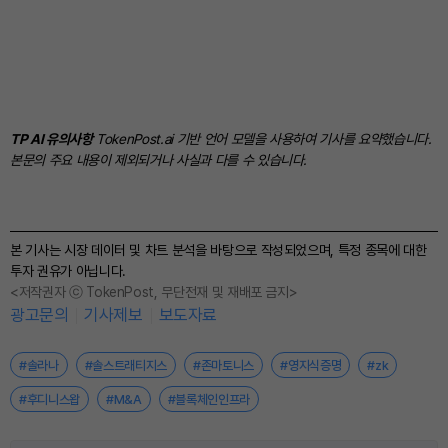
TP AI 유의사항
TokenPost.ai 기반 언어 모델을 사용하여 기사를 요약했습니다.
본문의 주요 내용이 제외되거나 사실과 다를 수 있습니다.
본 기사는 시장 데이터 및 차트 분석을 바탕으로 작성되었으며, 특정 종목에 대한
투자 권유가 아닙니다.
<저작권자 ⓒ TokenPost, 무단전재 및 재배포 금지>
광고문의
기사제보
보도자료
#솔라나
#솔스트래티지스
#존마토니스
#영지식증명
#zk
#후디니스왑
#M&A
#블록체인인프라