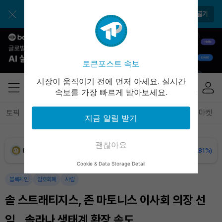
BNB (BNB)
₩
843,288
(-1.42%)
토큰포스트 앱으로 쉽고 편리하게!
앱 열기
USDC (USDC)
₩
1,422
(0.00%)
XRP (XRP)
₩
1,491
(-2.31%)
토큰포스트 속보
Solana (SOL)
₩
104,543
(-0.85%)
시장이 움직이기 전에 먼저 아세요. 실시간
속보를 가장 빠르게 받아보세요.
TRON (TRX)
₩
466.8
(+0.47%)
토픽
전체기사
암호화폐
블록체인
테크
경제
마켓
지금 알림 받기
Hyperliquid (HYPE)
₩
80,131
(+0.79%)
괜찮아요
Dogecoin (DOGE)
₩
99.07
(-0.81%)
Cookie & Data Storage Detail
Bitcoin (BTC)
₩
91,731,663
(+0.18%)
블록체인
암호화폐
사람
솔 스트래티지스, 존 마토니스 이사회 의장 선
임…솔라나 생태계 확장 속도