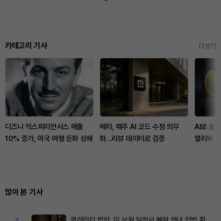
카테고리 기사
더보기
디즈니 익스피리언시스 매출
메타, 매주 AI 코드 수정 의무
AI로 쏠
10% 증가, 미국 여행 둔화 상쇄
화…리뷰 데이터로 검증
랠리와 
많이 본 기사
클래리티 법안, 미 상원 일정서 빠져 연내 입법 확