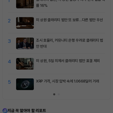
1
률 16%
2
미 상원 클래리티 법안 또 보류…다른 법안 우선
3
조시 호울리, 커뮤니티 은행 우려로 클래리티 법
안 반대
4
미 상원, 5일 의제서 클래리티 법안 표결 제외
5
XRP 가격, 시장 압박 속에 1.0668달러 거래
지금 꼭 알아야 할 리포트