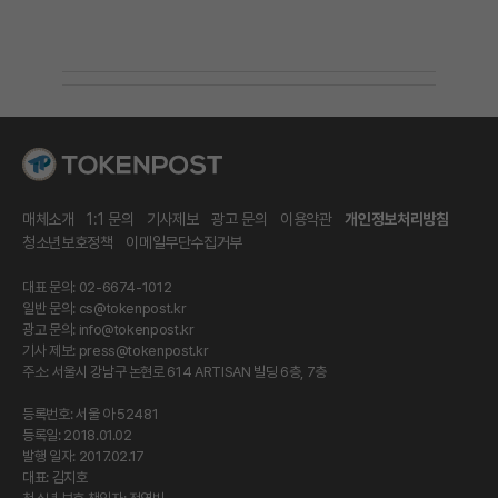
매체소개
1:1 문의
기사제보
광고 문의
이용약관
개인정보처리방침
청소년보호정책
이메일무단수집거부
대표 문의: 02-6674-1012
일반 문의:
cs@tokenpost.kr
광고 문의:
info@tokenpost.kr
기사 제보:
press@tokenpost.kr
주소: 서울시 강남구 논현로 614 ARTISAN 빌딩 6층, 7층
등록번호: 서울 아 52481
등록일: 2018.01.02
발행 일자: 2017.02.17
대표: 김지호