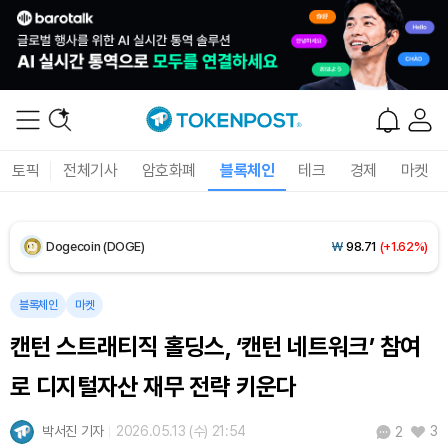
XRP (XRP)
₩
1,459
(+1.63%)
Solana (SOL)
₩
105,125
(+2.87%)
TRON (TRX)
₩
461.0
(-0.02%)
토픽
전체기사
암호화폐
블록체인
테크
경제
마켓
Hyperliquid (HYPE)
₩
76,362
(-2.42%)
Dogecoin (DOGE)
₩
98.71
(+1.62%)
Bitcoin (BTC)
₩
91,452,553
(+1.10%)
블록체인
마켓
캔턴 스트래티직 홀딩스, ‘캔턴 네트워크’ 참여
로 디지털자산 재무 전략 키운다
박서진 기자
2026.05.13 (수) 21:54
3
2