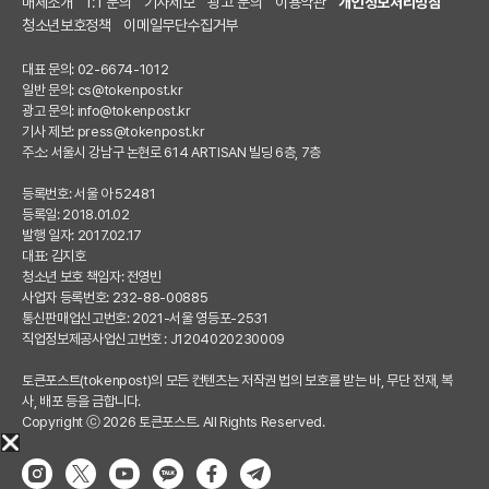
매체소개
1:1 문의
기사제보
광고 문의
이용약관
개인정보처리방침
청소년보호정책
이메일무단수집거부
대표 문의: 02-6674-1012
일반 문의:
cs@tokenpost.kr
광고 문의:
info@tokenpost.kr
기사 제보:
press@tokenpost.kr
주소: 서울시 강남구 논현로 614 ARTISAN 빌딩 6층, 7층
등록번호: 서울 아 52481
등록일: 2018.01.02
발행 일자: 2017.02.17
대표: 김지호
청소년 보호 책임자: 전영빈
사업자 등록번호: 232-88-00885
통신판매업신고번호: 2021-서울 영등포-2531
직업정보제공사업신고번호 : J1204020230009
토큰포스트(tokenpost)의 모든 컨텐츠는 저작권 법의 보호를 받는 바, 무단 전재, 복
사, 배포 등을 금합니다.
Copyright ⓒ 2026 토큰포스트. All Rights Reserved.