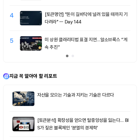
4
[토큰명언] "돈이 길바닥에 널려 있을 때까지 기
다려라" ㅡ Day 144
5
미 상원 클래리티법 표결 지연…알소브룩스 “계
속 추진”
지금 꼭 알아야 할 리포트
자산을 모으는 기술과 지키는 기술은 다르다
[토큰분석] 확장성을 얻으면 탈중앙성을 잃는다… BI
S가 짚은 블록체인 ‘분열의 경제학’