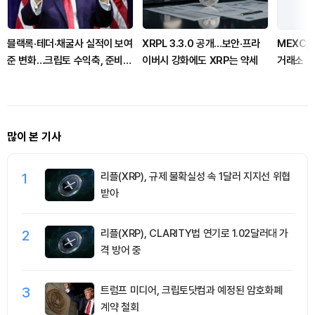
블랙록·테더·채굴사 실적이 보여
XRPL 3.3.0 공개…보안·프라
MEXC, 
준 변화…크립토 수익축, 준비금
이버시 강화에도 XRP는 약세
거래소 
과 이자로 이동
BTC·ET
많이 본 기사
1
리플(XRP), 규제 불확실성 속 1달러 지지선 위협
받아
2
리플(XRP), CLARITY법 연기로 1.02달러대 가
격 방어 중
3
트럼프 미디어, 크립토닷컴과 예정된 암호화폐
계약 철회