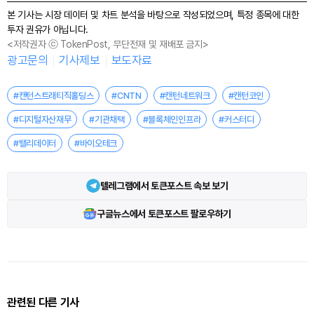
본 기사는 시장 데이터 및 차트 분석을 바탕으로 작성되었으며, 특정 종목에 대한
투자 권유가 아닙니다.
<저작권자 ⓒ TokenPost, 무단전재 및 재배포 금지>
광고문의
기사제보
보도자료
#캔턴스트래티직홀딩스
#CNTN
#캔턴네트워크
#캔턴코인
#디지털자산재무
#기관채택
#블록체인인프라
#커스터디
#밸리데이터
#바이오테크
텔레그램에서 토큰포스트 속보 보기
구글뉴스에서 토큰포스트 팔로우하기
관련된 다른 기사