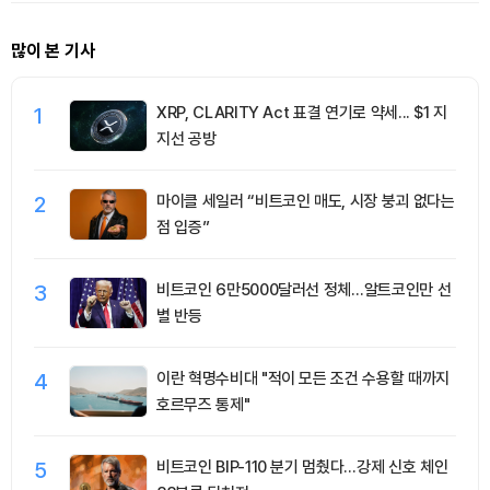
많이 본 기사
1
XRP, CLARITY Act 표결 연기로 약세... $1 지
지선 공방
2
마이클 세일러 “비트코인 매도, 시장 붕괴 없다는
점 입증”
3
비트코인 6만5000달러선 정체…알트코인만 선
별 반등
4
이란 혁명수비대 "적이 모든 조건 수용할 때까지
호르무즈 통제"
5
비트코인 BIP-110 분기 멈췄다…강제 신호 체인