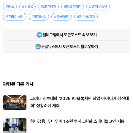
#리플
#리플X
#XRP레저
#리플(XRP)
#영지식증명
#프라이버시
#양자내성
#블록체인
#기관투자자
텔레그램에서 토큰포스트 속보 보기
구글뉴스에서 토큰포스트 팔로우하기
관련된 다른 기사
고려대 정보대학 ‘2026 AI·블록체인 창업 아이디어 경진대
회’ 성황리에 개최
하나금융, 두나무에 1조원 투자…원화 스테이블코인 시동