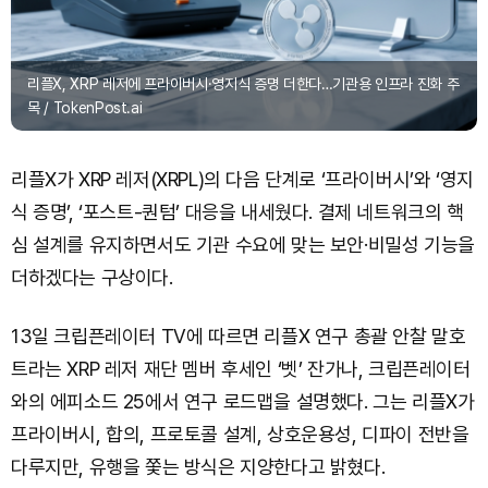
리플X, XRP 레저에 프라이버시·영지식 증명 더한다…기관용 인프라 진화 주
목 / TokenPost.ai
리플X가 XRP 레저(XRPL)의 다음 단계로 ‘프라이버시’와 ‘영지
식 증명’, ‘포스트-퀀텀’ 대응을 내세웠다. 결제 네트워크의 핵
심 설계를 유지하면서도 기관 수요에 맞는 보안·비밀성 기능을
더하겠다는 구상이다.
13일 크립픈레이터 TV에 따르면 리플X 연구 총괄 안찰 말호
트라는 XRP 레저 재단 멤버 후세인 ‘벳’ 잔가나, 크립픈레이터
와의 에피소드 25에서 연구 로드맵을 설명했다. 그는 리플X가
프라이버시, 합의, 프로토콜 설계, 상호운용성, 디파이 전반을
다루지만, 유행을 쫓는 방식은 지양한다고 밝혔다.