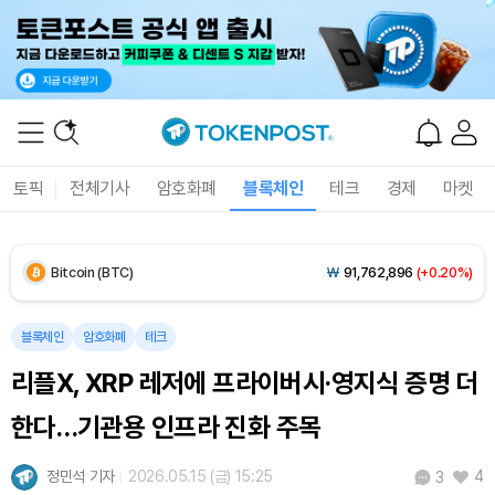
Solana (SOL)
₩
108,742
(+1.10%)
TRON (TRX)
₩
464.1
(+0.32%)
Hyperliquid (HYPE)
₩
77,189
(+0.18%)
토픽
전체기사
암호화폐
블록체인
테크
경제
마켓
Dogecoin (DOGE)
₩
99.40
(-0.77%)
Bitcoin (BTC)
₩
91,762,896
(+0.20%)
블록체인
암호화폐
테크
리플X, XRP 레저에 프라이버시·영지식 증명 더
한다…기관용 인프라 진화 주목
정민석 기자
2026.05.15 (금) 15:25
4
3