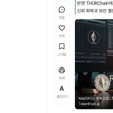
반면 THORChain
신뢰 회복과 보안 불
댓글
추천
스크랩
인쇄
글자크기
KelpDAO는 회복 신호…
TokenPost.ai