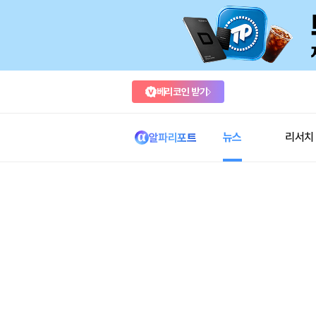
베리코인 받기
뉴스
리서치
알파리포트