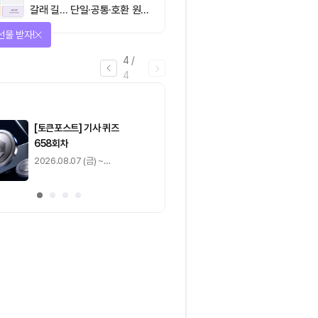
갈래 길… 단일·공통·호환 원장
이 가르는 ‘원자적 결제’의 운
을 완료하고 보상을 획득!
명
1
/
4
0
출석 체크
/ 0
이동
0
기사 스탬프
/ 0
이동