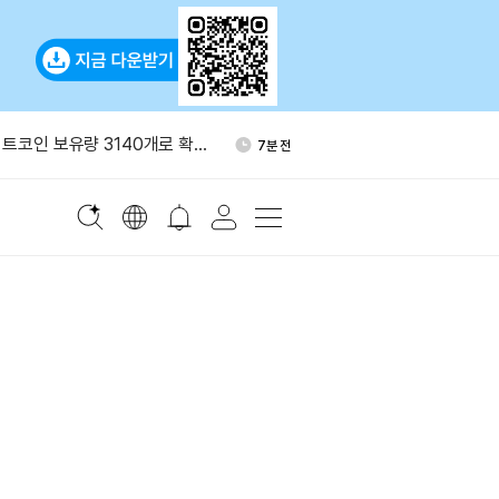
, 스트래티지 주식 145만달
45분 전
입
비트코인 보유량 3140개로 확
7분 전
기 브렌트유 전망 배럴당 80달
29분 전
.3조달러 국부펀드, SEC 기후
41분 전
 반대
래, 3만8천 BTC 추가 매집
43분 전
, 스트래티지 주식 145만달
45분 전
입
비트코인 보유량 3140개로 확
7분 전