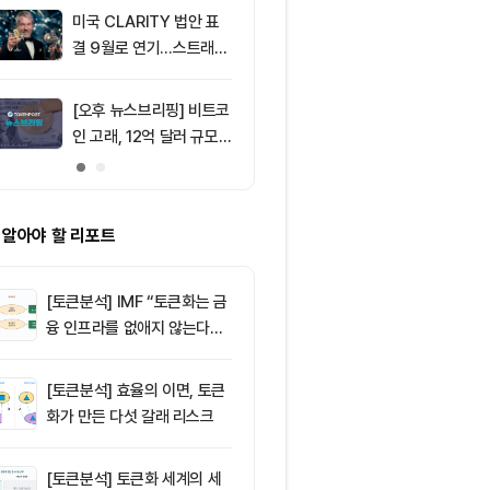
미국 CLARITY 법안 표
9
토큰포스트, i
결 9월로 연기…스트래티
이드 공식 앱 
지 1,638 BTC 매도
쿠폰·디센트 S
캠페인
[오후 뉴스브리핑] 비트코
10
코스피·코스닥,
인 고래, 12억 달러 규모
도에 하락세 지
BTC 매입 및 ETF 유입
변수에 민감
소식 外
 알아야 할 리포트
[토큰분석] IMF “토큰화는 금
융 인프라를 없애지 않는다…
‘하이브리드 FMI’로 재편할
뿐”
[토큰분석] 효율의 이면, 토큰
화가 만든 다섯 갈래 리스크
[토큰분석] 토큰화 세계의 세