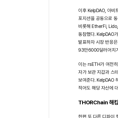
이후 KelpDAO, 아비
포지션을 공동으로 동결
비롯해 EtherFi, L
동참했다. KelpDAO
발표하자 시장 반응은 달
93만6000달러어치
이는 rsETH가 여전
자가 보관 지갑과 스
보여준다. KelpDA
적어도 해당 자산에 
THORChain 해
한편 또 다른 디파이 