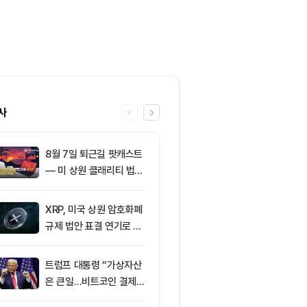
사
8월 7일 퇴근길 팟캐스트
6
코스피·코스닥 
— 미 상원 클래리티 법안
외국인 매도세
표결 추진…비트코인 ET
안 영향
F 3일 연속 유입
XRP, 미국 상원 암호화폐
7
미 상원 크립토
규제 법안 표결 연기로 급
연…홍콩·싱가
락
경쟁력 커지나
트럼프 대통령 “가상자산
8
이더리움 2,0
은 큰일…비트코인 결제
히고 XRP 1
늘어”
트코인 선별 장