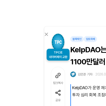
블록체인
암호화폐
KelpDAO
TPC로
1100만달러
네이버페이 교환
김민준 기자
2026.0
링크복사
KelpDAO가 운영 
투자 심리 회복 조짐
공유