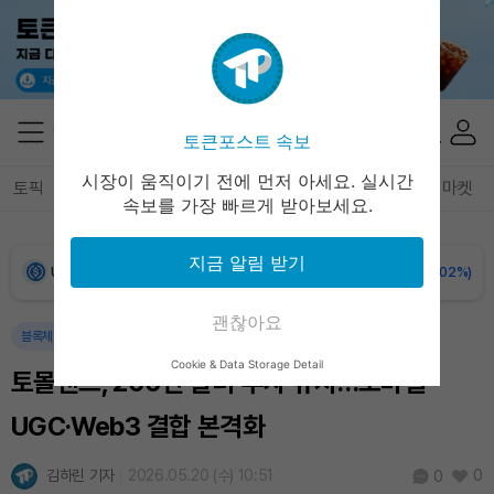
Bitcoin (BTC)
₩
91,168,755
(-0.31%)
Ethereum (ETH)
₩
2,694,140
(-0.14%)
토큰포스트 속보
Tether USDt (USDT)
₩
1,407
(-0.04%)
시장이 움직이기 전에 먼저 아세요. 실시간
토픽
전체기사
암호화폐
블록체인
테크
경제
마켓
속보를 가장 빠르게 받아보세요.
BNB (BNB)
₩
845,835
(+1.33%)
지금 알림 받기
USDC (USDC)
₩
1,408
(-0.02%)
괜찮아요
XRP (XRP)
₩
1,461
(+0.19%)
블록체인
테크
게임
암호화폐
Cookie & Data Storage Detail
토몰랜드, 200만 달러 투자 유치…모바일
Solana (SOL)
₩
107,043
(+1.84%)
UGC·Web3 결합 본격화
TRON (TRX)
₩
464.1
(+0.69%)
김하린 기자
2026.05.20 (수) 10:51
0
0
Hyperliquid (HYPE)
₩
77,181
(+1.08%)