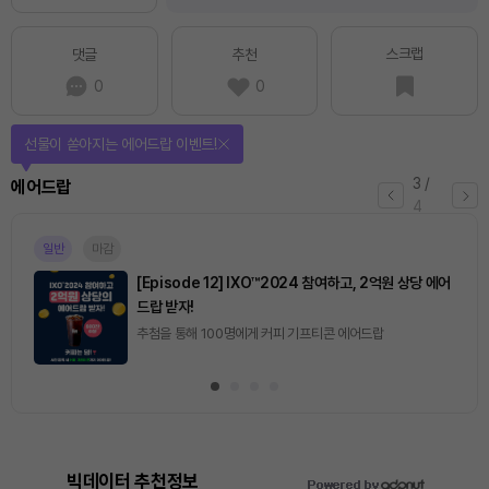
스크랩
댓글
추천
0
0
선물이 쏟아지는 에어드랍 이벤트!
3
/
에어드랍
4
일반
마감
[Episode 12] IXO™2024 참여하고, 2억원 상당 에어
드랍 받자!
추첨을 통해 100명에게 커피 기프티콘 에어드랍
빅데이터 추천정보