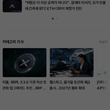
"위험은 더 이상 공짜가 아니다"…알레아 리서치, 유가·인플
레·긴축에 BTC·ETH·디파이 재평가 진단
카테고리 기사
더보기
리플, XRPL 3.3.0 기관 자산 토
웰스파고, 올가을 토큰화 예금
[이더 옵
큰화 업그레이드 추진…XRP 가
출시…2027년 통화 확대
42억17
격 1.03달러 지지
콜옵션 