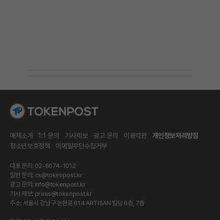
매체소개
1:1 문의
기사제보
광고 문의
이용약관
개인정보처리방침
청소년보호정책
이메일무단수집거부
대표 문의: 02-6674-1012
일반 문의:
cs@tokenpost.kr
광고 문의:
info@tokenpost.kr
기사 제보:
press@tokenpost.kr
주소: 서울시 강남구 논현로 614 ARTISAN 빌딩 6층, 7층