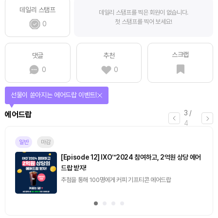
데일리 스탬프
데일리 스탬프를 찍은 회원이 없습니다.
첫 스탬프를 찍어 보세요!
0
스크랩
댓글
추천
0
0
선물이 쏟아지는 에어드랍 이벤트!
3
/
에어드랍
4
일반
마감
[Episode 12] IXO™2024 참여하고, 2억원 상당 에어
드랍 받자!
추첨을 통해 100명에게 커피 기프티콘 에어드랍