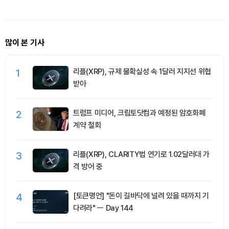
많이 본 기사
1
리플(XRP), 규제 불확실성 속 1달러 지지선 위협
받아
2
트럼프 미디어, 크립토닷컴과 예정된 암호화폐
계약 철회
3
리플(XRP), CLARITY법 연기로 1.02달러대 가
격 방어 중
4
[토큰명언] "돈이 길바닥에 널려 있을 때까지 기
다려라" ㅡ Day 144