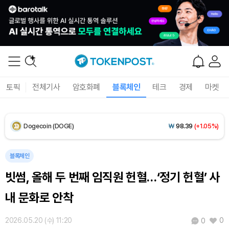
XRP (XRP)
₩
1,450
(-0.03%)
Solana (SOL)
₩
104,072
(+1.80%)
TRON (TRX)
₩
461.2
(+0.19%)
토픽
전체기사
암호화폐
블록체인
테크
경제
마켓
Hyperliquid (HYPE)
₩
76,161
(-2.79%)
Dogecoin (DOGE)
₩
98.39
(+1.05%)
Bitcoin (BTC)
₩
91,348,848
(+0.95%)
블록체인
빗썸, 올해 두 번째 임직원 헌혈…‘정기 헌혈’ 사
내 문화로 안착
2026.05.20 (수) 11:20
0
0