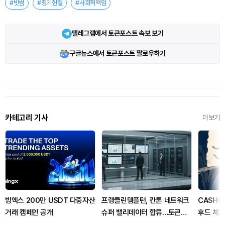
#빗썸
#정기헌혈
#사회적책임
텔레그램에서 토큰포스트 속보 보기
구글뉴스에서 토큰포스트 팔로우하기
카테고리 기사
더보기
빙엑스 200만 USDT 다중자산
프랭클린템플턴, 칸톤 네트워크
CASHC
거래 캠페인 공개
슈퍼 밸리데이터 합류…토큰화
후드 체인
금융 상용화 신호