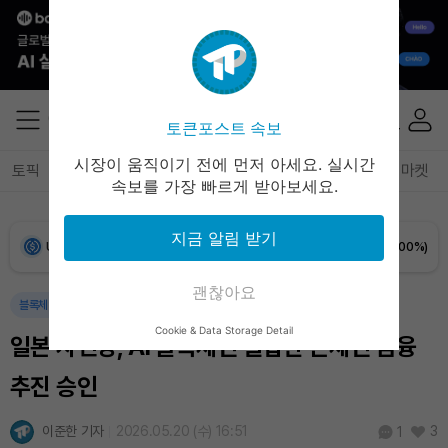
Bitcoin (BTC)
₩
91,236,845
(-0.25%)
Ethereum (ETH)
₩
2,699,593
(+0.10%)
토큰포스트 속보
Tether USDt (USDT)
₩
1,407
(-0.02%)
시장이 움직이기 전에 먼저 아세요. 실시간
토픽
전체기사
암호화폐
블록체인
테크
경제
마켓
속보를 가장 빠르게 받아보세요.
BNB (BNB)
₩
848,743
(+1.43%)
지금 알림 받기
USDC (USDC)
₩
1,408
(0.00%)
괜찮아요
XRP (XRP)
₩
1,465
(+0.54%)
블록체인
정책
인공지능
국제
Cookie & Data Storage Detail
일본 자민당, AI·블록체인 결합한 온체인 금융
Solana (SOL)
₩
107,494
(+2.22%)
추진 승인
TRON (TRX)
₩
464.1
(+0.74%)
이준한 기자
2026.05.20 (수) 16:51
3
1
Hyperliquid (HYPE)
₩
77,092
(+0.73%)