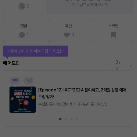
첫 스탬프를 찍어 보세요!
0
스크랩
댓글
추천
1
3
선물이 쏟아지는 에어드랍 이벤트!
3
/
에어드랍
4
일반
마감
[Episode 12] IXO™2024 참여하고, 2억원 상당 에어
드랍 받자!
추첨을 통해 100명에게 커피 기프티콘 에어드랍