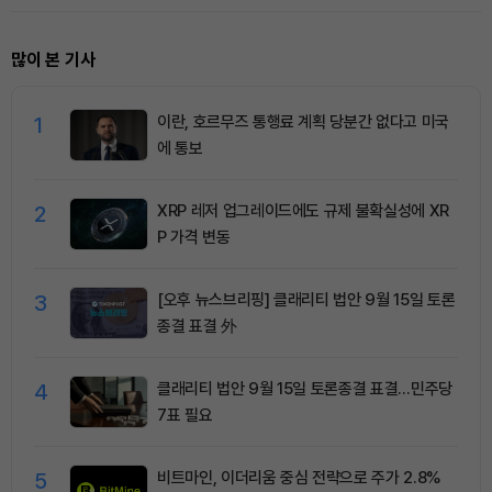
많이 본 기사
1
이란, 호르무즈 통행료 계획 당분간 없다고 미국
에 통보
2
XRP 레저 업그레이드에도 규제 불확실성에 XR
P 가격 변동
3
[오후 뉴스브리핑] 클래리티 법안 9월 15일 토론
종결 표결 外
4
클래리티 법안 9월 15일 토론종결 표결…민주당
7표 필요
5
비트마인, 이더리움 중심 전략으로 주가 2.8%