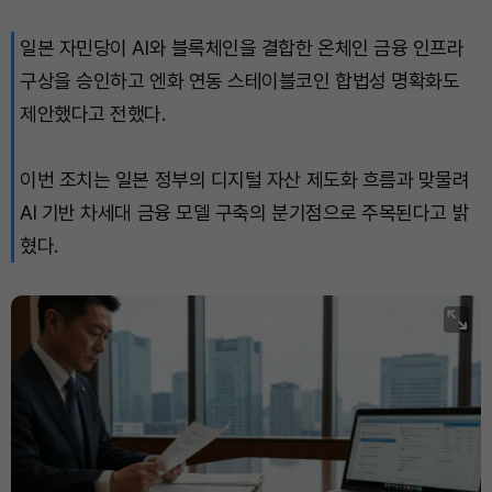
일본 자민당이 AI와 블록체인을 결합한 온체인 금융 인프라
Dogecoin (DOGE)
₩
98.78
(-0.21%)
구상을 승인하고 엔화 연동 스테이블코인 합법성 명확화도
Bitcoin (BTC)
₩
91,236,845
(-0.25%)
제안했다고 전했다.
이번 조치는 일본 정부의 디지털 자산 제도화 흐름과 맞물려
AI 기반 차세대 금융 모델 구축의 분기점으로 주목된다고 밝
혔다.