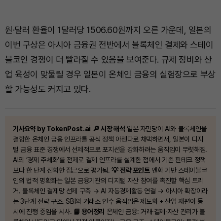
원·달러 환율이 1달러당 1506.60원까지 오른 가운데, 일본의
이번 구상은 아시아 금융권 전반에서 블록체인 결제와 스테이
블코인 경쟁이 더 빨라질 수 있음을 보여준다. 규제 정비와 산
업 육성이 맞물릴 경우 일본이 온체인 금융의 실험장으로 부상
할 가능성도 커지고 있다.
기사요약 by TokenPost.ai
🔎 시장 해석
일본 자민당이 AI와 블록체인을
결합한 온체인 금융 인프라를 공식 정책 아젠다로 채택하면서, 일본이 디지
털 금융 표준 경쟁에서 선제적으로 포지션을 강화하려는 움직임이 뚜렷해짐.
AI의 ‘경제 주체화’를 전제로 결제 인프라를 설계한 점에서 기존 핀테크 정책
보다 한 단계 진화한 접근으로 평가됨.
💡 전략 포인트
엔화 기반 스테이블코
인의 법적 명확화는 일본 금융기관의 디지털 자산 참여를 촉진할 핵심 트리
거. 블록체인 결제망 선제 구축 → AI 자동경제활동 연결 → 아시아 확장이라
는 3단계 전략 구조. SBI의 거래소 인수 움직임은 제도화 + 산업 재편이 동
시에 진행 중임을 시사.
📘 용어정리
온체인 금융: 거래·결제·자산 관리가 블