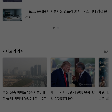
비트고, 은행용 디지털자산 인프라 출시…커스터디 경쟁 본
격화
카테고리 기사
더보기
울산 신축 아파트 입주자들, 대
캐나다-미국, 관세 갈등 완화 향
세일러, 
출 규제 여파에 '잔금대출 비상'
한 잠정합의 논의
금줄 넓