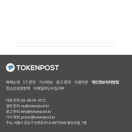
매체소개
1:1 문의
기사제보
광고 문의
이용약관
개인정보처리방침
청소년보호정책
이메일무단수집거부
대표 문의: 02-6674-1012
일반 문의:
cs@tokenpost.kr
광고 문의:
info@tokenpost.kr
기사 제보:
press@tokenpost.kr
주소: 서울시 강남구 논현로 614 ARTISAN 빌딩 6층, 7층