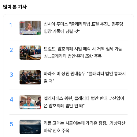
많이 본 기사
1
신시아 루미스 "클래리티법 표결 추진…민주당
입장 기록에 남길 것"
2
트럼프, 암호화폐 사업 매각 시 거액 절세 가능
성...클래리티 법안 윤리 조항 주목
3
바라소 미 상원 원내총무 "클래리티 법안 통과시
킬 때"
4
엘리자베스 워런, 클래리티 법안 반대…"산업이
쓴 암호화폐 법안 안 돼"
5
리플 고래는 사들이는데 가격은 잠잠…가상자산
바닥 신호 주목