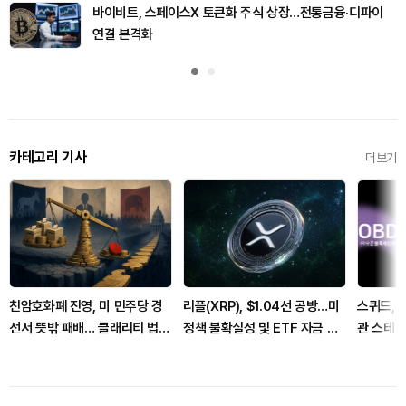
바이비트, 스페이스X 토큰화 주식 상장…전통금융·디파이
연결 본격화
카테고리 기사
더보기
친암호화폐 진영, 미 민주당 경
리플(XRP), $1.04선 공방…미
스퀴드, 
선서 뜻밖 패배… 클래리티 법안
정책 불확실성 및 ETF 자금 유
관 스테
변수 되나
출 이중고
확대