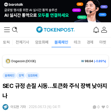
Solana (SOL)
₩
103,940
(-1.43%)
TRON (TRX)
₩
465.4
(-0.12%)
Hyperliquid (HYPE)
₩
79,302
(-0.62%)
토픽
전체기사
암호화폐
블록체인
테크
경제
마켓
Dogecoin (DOGE)
₩
98.64
(-0.89%)
Bitcoin (BTC)
₩
91,694,058
(-0.77%)
블록체인
정책
암호화폐
SEC 규정 손질 시동…토큰화 주식 장벽 낮아지
나
이도현 기자
2026.06.13 (토) 04:11
0
0