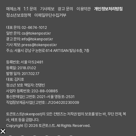
매체소개
1:1 문의
기사제보
광고 문의
이용약관
개인정보처리방침
청소년보호정책
이메일무단수집거부
대표 문의: 02-6674-1012
일반 문의:
cs@tokenpost.kr
광고 문의:
info@tokenpost.kr
기사 제보:
press@tokenpost.kr
주소: 서울시 강남구 논현로 614 ARTISAN 빌딩 6층, 7층
등록번호: 서울 아 52481
등록일: 2018.01.02
발행 일자: 2017.02.17
대표: 김지호
청소년 보호 책임자: 전영빈
사업자 등록번호: 232-88-00885
통신판매업신고번호: 2021-서울 영등포-2531
직업정보제공사업신고번호 : J1204020230009
토큰포스트(tokenpost)의 모든 컨텐츠는 저작권 법의 보호를 받는 바, 무단 전재, 복
사, 배포 등을 금합니다.
Copyright ⓒ 2026 토큰포스트. All Rights Reserved.