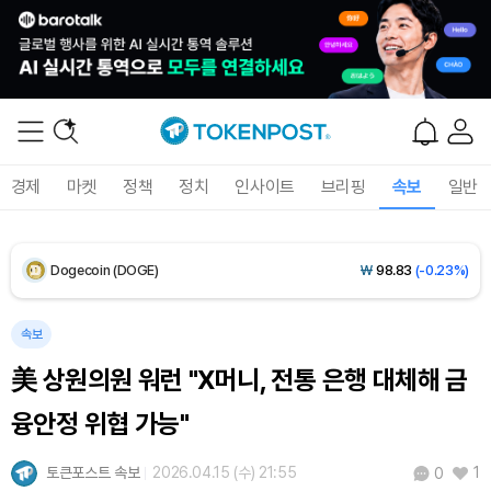
XRP (XRP)
₩
1,458
(-0.16%)
Solana (SOL)
₩
107,602
(+1.61%)
TRON (TRX)
₩
464.0
(+0.28%)
경제
마켓
정책
정치
인사이트
브리핑
속보
일반
Hyperliquid (HYPE)
₩
76,668
(-0.21%)
Dogecoin (DOGE)
₩
98.83
(-0.23%)
Bitcoin (BTC)
₩
91,423,229
(0.00%)
속보
美 상원의원 워런 "X머니, 전통 은행 대체해 금
융안정 위협 가능"
토큰포스트 속보
2026.04.15 (수) 21:55
1
0