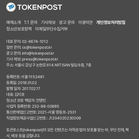
매체소개
1:1 문의
기사제보
광고 문의
이용약관
개인정보처리방침
청소년보호정책
이메일무단수집거부
대표 문의: 02-6674-1012
일반 문의:
cs@tokenpost.kr
광고 문의:
info@tokenpost.kr
기사 제보:
press@tokenpost.kr
주소: 서울시 강남구 논현로 614 ARTISAN 빌딩 6층, 7층
등록번호: 서울 아 52481
등록일: 2018.01.02
발행 일자: 2017.02.17
대표: 김지호
청소년 보호 책임자: 전영빈
사업자 등록번호: 232-88-00885
통신판매업신고번호: 2021-서울 영등포-2531
직업정보제공사업신고번호 : J1204020230009
토큰포스트(tokenpost)의 모든 컨텐츠는 저작권 법의 보호를 받는 바, 무단 전재, 복
사, 배포 등을 금합니다.