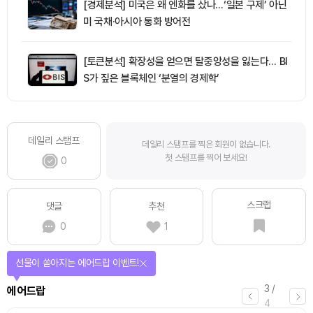
[경제분석] 미국은 왜 엔화를 샀나…‘일본 구제’ 아닌
미 국채·아시아 통화 방어전
[토큰분석] 확장성을 얻으면 탈중앙성을 잃는다… BI
S가 짚은 블록체인 ‘분열의 경제학’
데일리 스탬프
데일리 스탬프를 찍은 회원이 없습니다.
첫 스탬프를 찍어 보세요!
0
스크랩
댓글
추천
0
1
선물이 쏟아지는 에어드랍 이벤트!
3
/
에어드랍
4