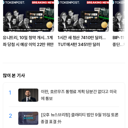
유니트리, 10일 청약 개시…1계
1시간 새 청산 7410만 달러…
BIP-11
좌 당첨 시 예상 이익 22만 위안
TUT에서만 3451만 달러
중단…채
많이 본 기사
1
이란, 호르무즈 통행료 계획 당분간 없다고 미국
에 통보
2
[오후 뉴스브리핑] 클래리티 법안 9월 15일 토론
종결 표결 外