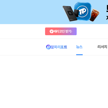
베리코인 받기
뉴스
리서치
알파리포트