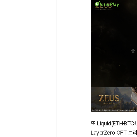
또 Liquid(ETH·BTC
LayerZero OFT