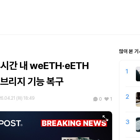
많이 본 기
 24시간 내 weETH·eETH
1
o 브리지 기능 복구
2
6.04.21 (화) 18:49
0
1
3