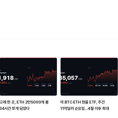
고래 한 곳, ETH 2만5000개 롱
미 BTC·ETH 현물 ETF, 주간
34시간 쪼개 담았다
11억달러 순유입…4월 이후 최대