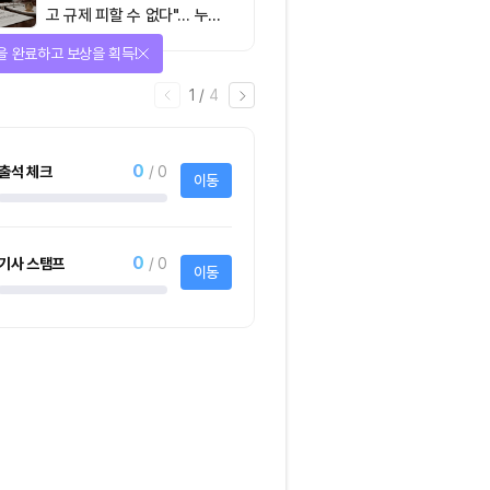
고 규제 피할 수 없다"… 누가
실제 통제하는지가 핵심
을 완료하고 보상을 획득!
1
/
4
0
출석 체크
/ 0
이동
0
기사 스탬프
/ 0
이동