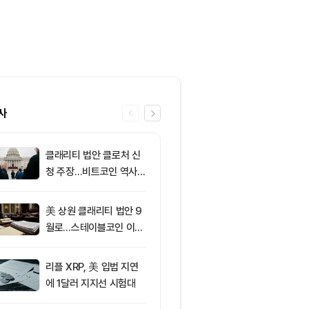
사
클래리티 법안 클로처 신
6
[사설] 불확실
청 주장…비트코인 역사가
된 시장, 결국 
리조 X 게시물
부 가른다
美 상원 클래리티 법안 9
7
XRP ETF 자
월로…스테이블코인 이자
각…비트코인·
가 최대 쟁점
온도차
리플 XRP, 美 입법 지연
8
[저녁 시세브리
에 1달러 지지선 시험대
폐 시장 상승세
인 64,971달