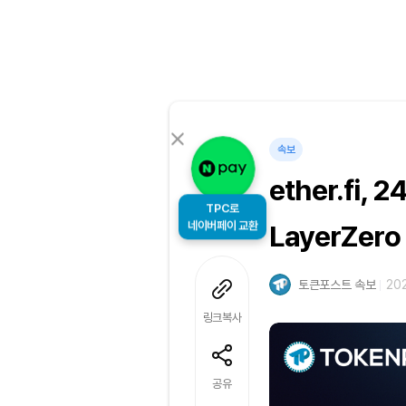
속보
ether.fi,
TPC로
네이버페이 교환
LayerZer
토큰포스트 속보
202
링크복사
공유