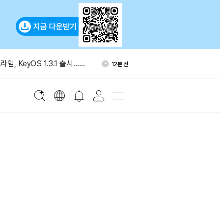
래소 보유량 늘며 매도 가능 물량
1시간 전
임, KeyOS 1.3.1 출시…니
12분 전
 단어 생성 기능 추가
, HYPE 누적 4758만개 소
28분 전
급량 4.76%
 ETF에 지난주 10억 달러…
30분 전
최대 유입
치 "이더리움·솔라나, 인플레
36분 전
재검토"
래소 보유량 늘며 매도 가능 물량
1시간 전
임, KeyOS 1.3.1 출시…니
12분 전
 단어 생성 기능 추가