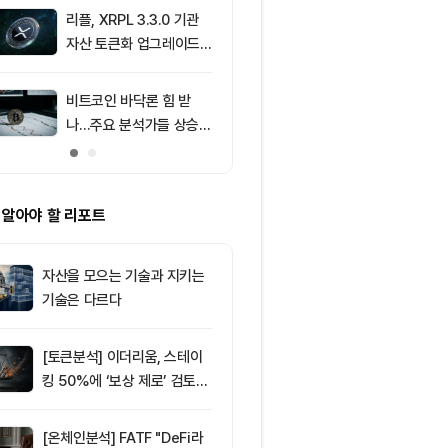
움 1,916달러
리플, XRPL 3.3.0 기관
9
[저녁 뉴스브리
자산 토큰화 업그레이드
인 현물 ETF 
추진…XRP 가격 1.03달
속 순유입 外
러 지지
비트코인 바닥론 힘 받
10
비트코인, 고용
나…주요 분석가들 상승
등했지만 6만5
신호 주목
선서 숨 고르기
 알아야 할 리포트
자산을 모으는 기술과 지키는
기술은 다르다
[토큰분석] 이더리움, 스테이
킹 50%에 ‘보상 제로’ 검토…
통화정책 개편인가 탈중앙화
역행인가
[온체인분석] FATF "DeFi라