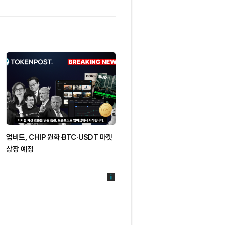
업비트, CHIP 원화·BTC·USDT 마켓
드래건플라이 파트너 "아베, 부실채
상장 예정
흡수할 자본 충분"