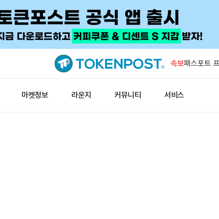
XRP, 거
불어났다
속보
패스포트 프라
모닉 마지막
하이퍼리퀴드
마켓정보
라운지
커뮤니티
서비스
각…최대 공
미 비트코인
4월 이후 
갤럭시 리서
이션 일정 
XRP, 거
불어났다
패스포트 프라
모닉 마지막