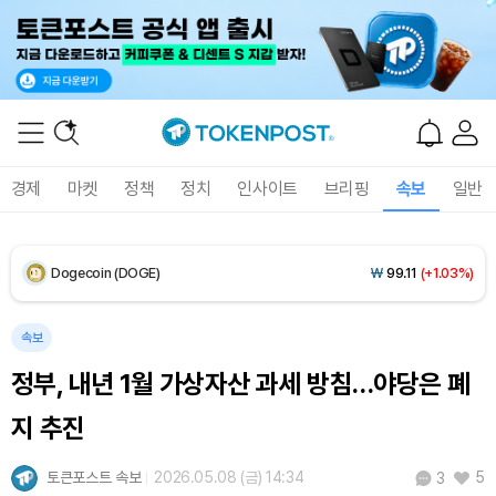
XRP (XRP)
₩
1,475
(-0.72%)
Solana (SOL)
₩
104,872
(+0.59%)
TRON (TRX)
₩
465.6
(-0.14%)
경제
마켓
정책
정치
인사이트
브리핑
속보
일반
Hyperliquid (HYPE)
₩
80,690
(+1.96%)
Dogecoin (DOGE)
₩
99.11
(+1.03%)
Bitcoin (BTC)
₩
92,402,779
(+0.39%)
속보
정부, 내년 1월 가상자산 과세 방침…야당은 폐
지 추진
토큰포스트 속보
2026.05.08 (금) 14:34
5
3