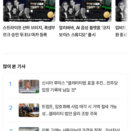
스트라이프 산하 브리지, 룩셈부
알리바바, AI 음성 플랫폼 '코지
업비트, 
르크 승인 뒤 EU 미카 등록
보이스 스튜디오' 출시
원 종료
많이 본 기사
1
신시아 루미스 "클래리티법 표결 추진…민주당
입장 기록에 남길 것"
2
트럼프, 암호화폐 사업 매각 시 거액 절세 가능
성...클래리티 법안 윤리 조항 주목
리플 고래는 사들이는데 가격은 잠잠…가상자산