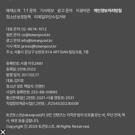
매체소개
1:1 문의
기사제보
광고 문의
이용약관
개인정보처리방침
청소년보호정책
이메일무단수집거부
대표 문의: 02-6674-1012
일반 문의:
cs@tokenpost.kr
광고 문의:
info@tokenpost.kr
기사 제보:
press@tokenpost.kr
주소: 서울시 강남구 논현로 614 ARTISAN 빌딩 6층, 7층
등록번호: 서울 아 52481
등록일: 2018.01.02
발행 일자: 2017.02.17
대표: 김지호
청소년 보호 책임자: 전영빈
사업자 등록번호: 232-88-00885
통신판매업신고번호: 2021-서울 영등포-2531
직업정보제공사업신고번호 : J1204020230009
토큰포스트(tokenpost)의 모든 컨텐츠는 저작권 법의 보호를 받는 바, 무단 전재, 복
사, 배포 등을 금합니다.
Copyright ⓒ 2026 토큰포스트. All Rights Reserved.