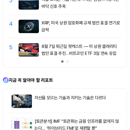
3
바닥 신호 주목
4
XRP, 미국 상원 암호화폐 규제 법안 표결 연기로
급락
5
8월 7일 퇴근길 팟캐스트 — 미 상원 클래리티
법안 표결 추진…비트코인 ETF 3일 연속 유입
지금 꼭 알아야 할 리포트
자산을 모으는 기술과 지키는 기술은 다르다
[토큰분석] IMF “토큰화는 금융 인프라를 없애지 않
는다… ‘하이브리드 FMI’로 재편할 뿐”