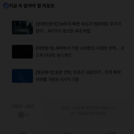
지금 꼭 알아야 할 리포트
[온체인분석] DeFi의 빠른 속도가 범죄에도 무기가
됐다… FATF가 경고한 4대 위협
[마켓분석] 세계에서 가장 소외됐던 시장의 반격… 코
스피 대규모 숏스퀴즈
[토큰분석] 토큰 언락, 무조건 공포인가…가격 폭락
여부를 가르는 5가지 기준
데일리 스탬프
데일리 스탬프를 찍은 회원이 없습니다.
첫 스탬프를 찍어 보세요!
0
스크랩