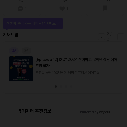
댓글
추천
1
1
선물이 쏟아지는 에어드랍 이벤트!
3
/
에어드랍
4
일반
마감
[Episode 12] IXO™2024 참여하고, 2억원 상당 에어
드랍 받자!
추첨을 통해 100명에게 커피 기프티콘 에어드랍
빅데이터 추천정보