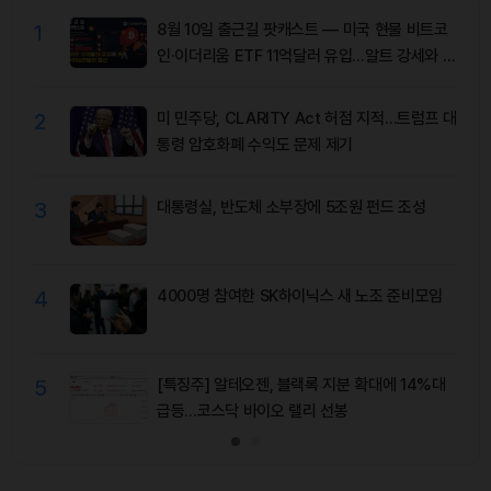
1
8월 10일 출근길 팟캐스트 — 미국 현물 비트코
인·이더리움 ETF 11억달러 유입…알트 강세와 숏
청산 동반
2
미 민주당, CLARITY Act 허점 지적…트럼프 대
통령 암호화폐 수익도 문제 제기
3
대통령실, 반도체 소부장에 5조원 펀드 조성
4
4000명 참여한 SK하이닉스 새 노조 준비모임
5
[특징주] 알테오젠, 블랙록 지분 확대에 14%대
급등…코스닥 바이오 랠리 선봉