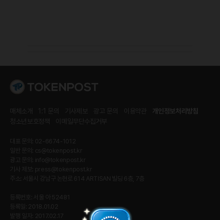
매체소개
1:1 문의
기사제보
광고 문의
이용약관
개인정보처리방침
청소년보호정책
이메일무단수집거부
대표 문의: 02-6674-1012
일반 문의:
cs@tokenpost.kr
광고 문의:
info@tokenpost.kr
기사 제보:
press@tokenpost.kr
주소: 서울시 강남구 논현로 614 ARTISAN 빌딩 6층, 7층
등록번호: 서울 아 52481
등록일: 2018.01.02
발행 일자: 2017.02.17