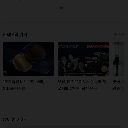
카테고리 기사
더보기
12년 휴면 비트코인 고래,
오션, BIP-110 포크 논란에 채
빗썸, OF
26.96개 이체
굴자들 운영진 퇴진 요구
관과 입출
많이 본 기사