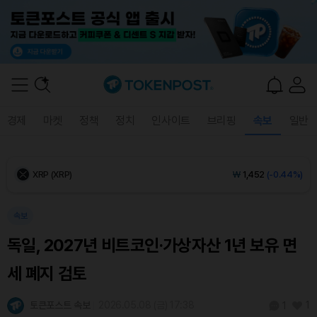
Ethereum (ETH)
₩
2,700,182
(-0.15%)
Tether USDt (USDT)
₩
1,408
(0.00%)
BNB (BNB)
₩
850,829
(+0.35%)
경제
마켓
정책
정치
인사이트
브리핑
속보
일반
USDC (USDC)
₩
1,409
(0.00%)
XRP (XRP)
₩
1,452
(-0.44%)
Solana (SOL)
₩
107,916
(+0.27%)
속보
독일, 2027년 비트코인·가상자산 1년 보유 면
TRON (TRX)
₩
465.7
(+0.29%)
세 폐지 검토
Hyperliquid (HYPE)
₩
76,869
(-0.08%)
토큰포스트 속보
2026.05.08 (금) 17:38
1
1
Dogecoin (DOGE)
₩
98.50
(-0.21%)