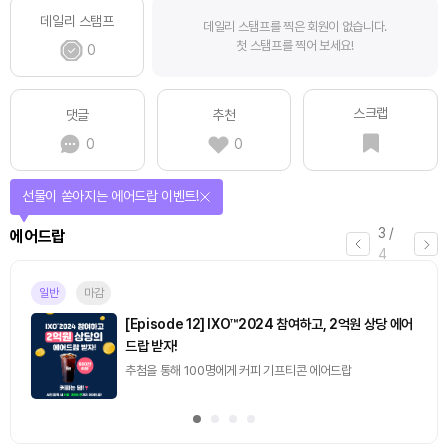
데일리 스탬프
데일리 스탬프를 찍은 회원이 없습니다.
첫 스탬프를 찍어 보세요!
0
스크랩
댓글
추천
0
0
선물이 쏟아지는 에어드랍 이벤트!
3
/
에어드랍
4
일반
마감
[Episode 12] IXO™2024 참여하고, 2억원 상당 에어
드랍 받자!
추첨을 통해 100명에게 커피 기프티콘 에어드랍