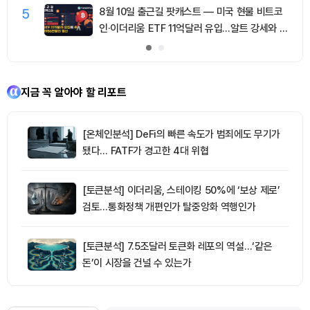
5
8월 10일 출근길 팟캐스트 — 미국 현물 비트코
인·이더리움 ETF 11억달러 유입…알트 강세와 숏
청산 동반
지금 꼭 알아야 할 리포트
[온체인분석] DeFi의 빠른 속도가 범죄에도 무기가
됐다… FATF가 경고한 4대 위협
[토큰분석] 이더리움, 스테이킹 50%에 ‘보상 제로’
검토…통화정책 개편인가 탈중앙화 역행인가
[토큰분석] 7.5조달러 토큰화 레포의 역설…‘같은
돈’이 시장을 건널 수 있는가