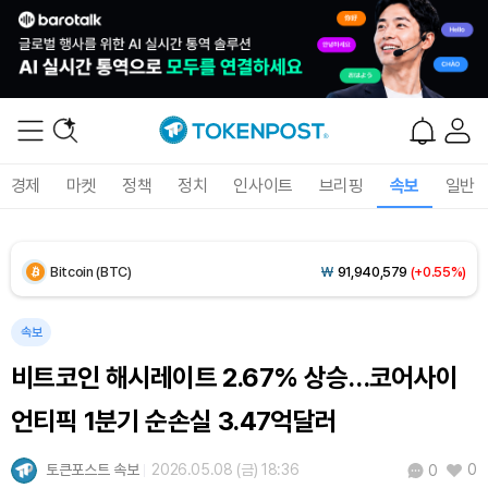
Solana (SOL)
₩
108,407
(+0.70%)
TRON (TRX)
₩
464.7
(+0.16%)
Hyperliquid (HYPE)
₩
77,156
(-0.02%)
경제
마켓
정책
정치
인사이트
브리핑
속보
일반
Dogecoin (DOGE)
₩
98.68
(-0.16%)
Bitcoin (BTC)
₩
91,940,579
(+0.55%)
속보
비트코인 해시레이트 2.67% 상승…코어사이
언티픽 1분기 순손실 3.47억달러
토큰포스트 속보
2026.05.08 (금) 18:36
0
0