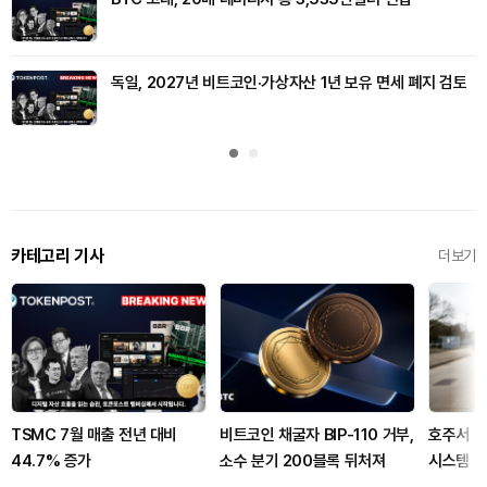
독일, 2027년 비트코인·가상자산 1년 보유 면세 폐지 검토
카테고리 기사
더보기
TSMC 7월 매출 전년 대비
비트코인 채굴자 BIP-110 거부,
호주서 자
44.7% 증가
소수 분기 200블록 뒤처져
시스템 침