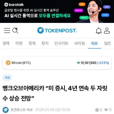
Solana (SOL)
₩
104,095
(-1.09%)
TRON (TRX)
₩
465.9
(-0.16%)
Hyperliquid (HYPE)
₩
79,166
(-3.01%)
경제
마켓
정책
정치
인사이트
브리핑
속보
일반
Dogecoin (DOGE)
₩
97.82
(-1.68%)
Bitcoin (BTC)
₩
91,597,883
(-0.13%)
속보
뱅크오브아메리카 “미 증시, 4년 연속 두 자릿
수 상승 전망”
토큰포스트 속보
2026.05.08 (금) 19:08
0
0