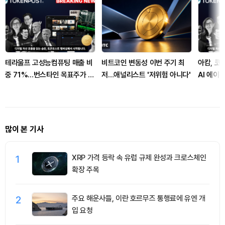
테라울프 고성능컴퓨팅 매출 비
비트코인 변동성 이번 주기 최
아캄, 코
중 71%…번스타인 목표주가 유
저…애널리스트 '저위험 아니다'
AI 에이
지했다
많이 본 기사
1
XRP 가격 등락 속 유럽 규제 완성과 크로스체인
확장 주목
2
주요 해운사들, 이란 호르무즈 통행료에 유엔 개
입 요청