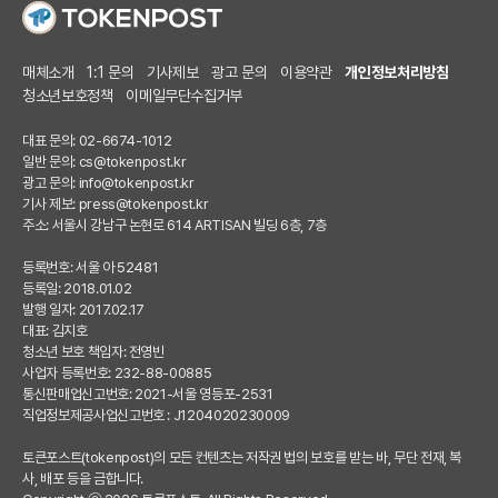
매체소개
1:1 문의
기사제보
광고 문의
이용약관
개인정보처리방침
청소년보호정책
이메일무단수집거부
대표 문의: 02-6674-1012
일반 문의:
cs@tokenpost.kr
광고 문의:
info@tokenpost.kr
기사 제보:
press@tokenpost.kr
주소: 서울시 강남구 논현로 614 ARTISAN 빌딩 6층, 7층
등록번호: 서울 아 52481
등록일: 2018.01.02
발행 일자: 2017.02.17
대표: 김지호
청소년 보호 책임자: 전영빈
사업자 등록번호: 232-88-00885
통신판매업신고번호: 2021-서울 영등포-2531
직업정보제공사업신고번호 : J1204020230009
토큰포스트(tokenpost)의 모든 컨텐츠는 저작권 법의 보호를 받는 바, 무단 전재, 복
사, 배포 등을 금합니다.