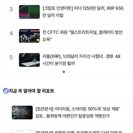
3
[크립토 인앤아웃] 이더 1250만 달러, XRP 950
만 달러 이탈
4
전 CFTC 위원 “월스트리트저널, 클래리티 법안
오독”
5
리플(XRP), 1.05달러 지지선 시험대…향후 48
시간이 분기점 될까
지금 꼭 알아야 할 리포트
[토큰분석] 이더리움, 스테이킹 50%에 ‘보상 제로’
검토…통화정책 개편인가 탈중앙화 역행인가
[토큰분석] 효율의 이면, 토큰화가 만든 다섯 갈래 리