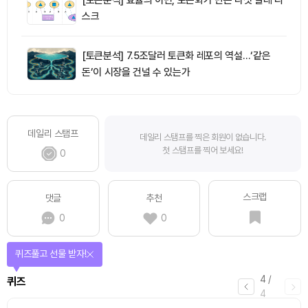
스크
[토큰분석] 7.5조달러 토큰화 레포의 역설…‘같은
돈’이 시장을 건널 수 있는가
데일리 스탬프
데일리 스탬프를 찍은 회원이 없습니다.
첫 스탬프를 찍어 보세요!
0
스크랩
댓글
추천
0
0
퀴즈풀고 선물 받자!
4
/
퀴즈
4