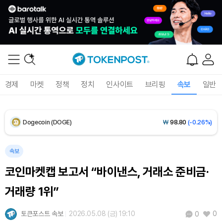
XRP (XRP)
₩
1,457
(-0.29%)
Solana (SOL)
₩
107,511
(+1.33%)
TRON (TRX)
₩
463.6
(+0.11%)
경제
마켓
정책
정치
인사이트
브리핑
속보
일반
Hyperliquid (HYPE)
₩
76,705
(-0.53%)
Dogecoin (DOGE)
₩
98.80
(-0.26%)
Bitcoin (BTC)
₩
91,410,538
(-0.06%)
속보
코인마켓캡 보고서 “바이낸스, 거래소 준비금·
거래량 1위”
토큰포스트 속보
2026.05.08 (금) 19:10
0
0