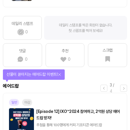
데일리 스탬프
데일리 스탬프를 찍은 회원이 없습니다.
첫 스탬프를 찍어 보세요!
0
스크랩
댓글
추천
0
0
선물이 쏟아지는 에어드랍 이벤트!
3
/
에어드랍
4
일반
마감
[Episode 12] IXO™2024 참여하고, 2억원 상당 에어
드랍 받자!
추첨을 통해 100명에게 커피 기프티콘 에어드랍