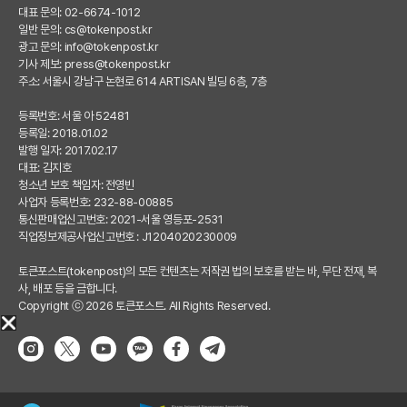
대표 문의: 02-6674-1012
일반 문의:
cs@tokenpost.kr
광고 문의:
info@tokenpost.kr
기사 제보:
press@tokenpost.kr
주소: 서울시 강남구 논현로 614 ARTISAN 빌딩 6층, 7층
등록번호: 서울 아 52481
등록일: 2018.01.02
발행 일자: 2017.02.17
대표: 김지호
청소년 보호 책임자: 전영빈
사업자 등록번호: 232-88-00885
통신판매업신고번호: 2021-서울 영등포-2531
직업정보제공사업신고번호 : J1204020230009
토큰포스트(tokenpost)의 모든 컨텐츠는 저작권 법의 보호를 받는 바, 무단 전재, 복
사, 배포 등을 금합니다.
Copyright ⓒ 2026 토큰포스트. All Rights Reserved.