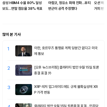
삼성 HBM4 수율 80% 달성
아람코, 정유소 화재 진화…후티
오션 해시
보도…연말 점유율 38% 목표
반군이 공격 주장했다
거의 반토
단 선언
많이 본 기사
1
이란, 호르무즈 통행료 계획 당분간 없다고 미국
에 통보
2
[오후 뉴스브리핑] 클래리티 법안 9월 15일 토론
종결 표결 外
3
XRP 레저 업그레이드에도 규제 불확실성에 XR
P 가격 변동
4
클래리티 법안 9월 15일 토론종결 표결…민주당