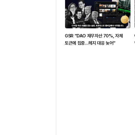
GSR “DAO 재무자산 70%, 자체
토큰에 집중…헤지 대응 늦어”