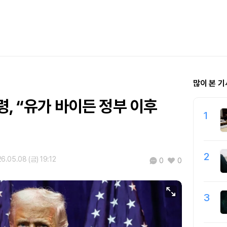
많이 본 기
, “유가 바이든 정부 이후
1
2
6.05.08 (금) 19:12
0
0
3