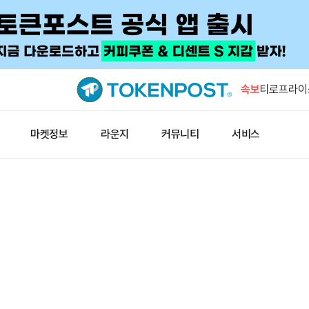
고래, 하이
ETH 롱 
속보
티로프라이스
검토
시트리니 분
마켓정보
라운지
커뮤니티
서비스
신 매수 가
GSR “DA
집중…헤지 
고래 한 곳,
쪼개 담았
고래, 하이
ETH 롱 
티로프라이스
검토