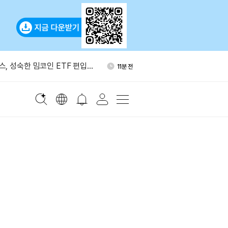
퍼리퀴드서 4650만달러 규모
1시간 전
포지션
, 성숙한 밈코인 ETF 편입
11분 전
석가 “단기 메모리 매도·광통
34분 전
능성”
O 재무자산 70%, 자체 토큰에
51분 전
대응 늦어”
 ETH 2만5000개 롱 34시간
1시간 전
다
퍼리퀴드서 4650만달러 규모
1시간 전
포지션
, 성숙한 밈코인 ETF 편입
11분 전