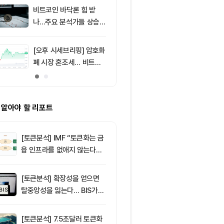
러 지지
비트코인 바닥론 힘 받
9
[저녁 시세브리
나…주요 분석가들 상승
폐 시장 상승세
신호 주목
인 64,971달
움 1,916달러
[오후 시세브리핑] 암호화
10
[저녁 뉴스브리
폐 시장 혼조세… 비트코
인 현물 ETF 
인 64,883달러, 이더리
속 순유입 外
움 1,912달러
 알아야 할 리포트
[토큰분석] IMF “토큰화는 금
융 인프라를 없애지 않는다…
‘하이브리드 FMI’로 재편할
뿐”
[토큰분석] 확장성을 얻으면
탈중앙성을 잃는다… BIS가
짚은 블록체인 ‘분열의 경제
학’
[토큰분석] 7.5조달러 토큰화