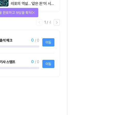
레포의 역설…‘같은 돈’이 시장
을 건널 수 있는가
을 완료하고 보상을 획득!
1
/
4
0
출석 체크
/ 0
이동
0
기사 스탬프
/ 0
이동