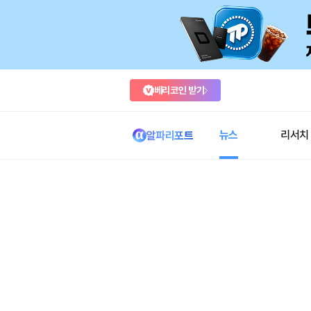
베리코인 받기
뉴스
리서치
알파리포트