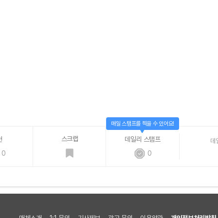
매일 스탬프를 찍을 수 있어요!
스크랩
천
데일리 스탬프
데
0
0
매체소개
1:1 문의
기사제보
광고 문의
이용약관
개인정보처리방침