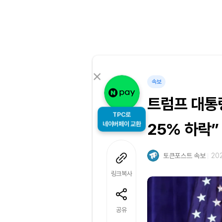
속보
트럼프 대통령
TPC로
네이버페이 교환
25% 하락”
토큰포스트 속보
202
링크복사
공유