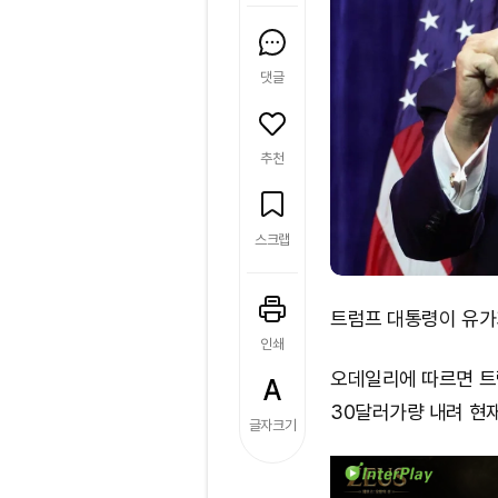
댓글
추천
스크랩
트럼프 대통령이 유가가
인쇄
오데일리에 따르면 트
30달러가량 내려 현
글자크기