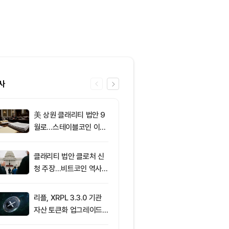
사
美 상원 클래리티 법안 9
6
[사설] 불확실
월로…스테이블코인 이자
된 시장, 결국 
가 최대 쟁점
부 가른다
클래리티 법안 클로처 신
7
리플 XRP, 美
청 주장…비트코인 역사가
에 1달러 지지
리조 X 게시물
리플, XRPL 3.3.0 기관
8
브라질, 1만달
자산 토큰화 업그레이드
부 암호화폐 송
추진…XRP 가격 1.03달
4시간 지연