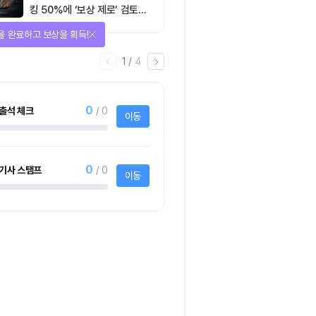
킹 50%에 ‘보상 제로’ 검토…
통화정책 개편인가 탈중앙화
을 완료하고 보상을 획득!
역행인가
1
/
4
0
출석 체크
/ 0
이동
0
기사 스탬프
/ 0
이동