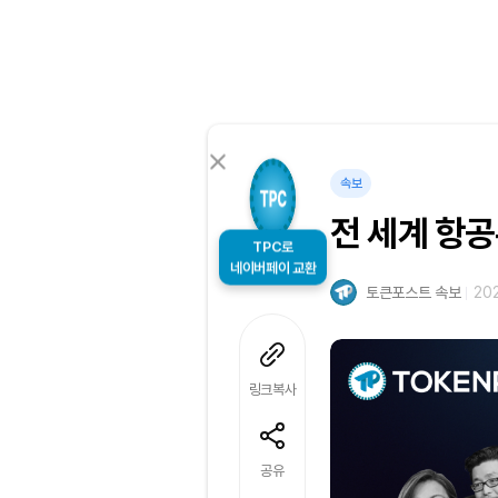
속보
전 세계 항공
TPC로
네이버페이 교환
토큰포스트 속보
202
링크복사
공유