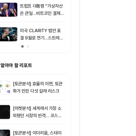
트럼프 대통령 “가상자산
9
코스피·코스닥 
은 큰일…비트코인 결제
외국인 매도세
늘어”
안 영향
미국 CLARITY 법안 표
10
토큰포스트, i
결 9월로 연기…스트래티
이드 공식 앱 
지 1,638 BTC 매도
쿠폰·디센트 S
캠페인
 알아야 할 리포트
[토큰분석] 효율의 이면, 토큰
화가 만든 다섯 갈래 리스크
[마켓분석] 세계에서 가장 소
외됐던 시장의 반격… 코스피
대규모 숏스퀴즈
[토큰분석] 이더리움, 스테이