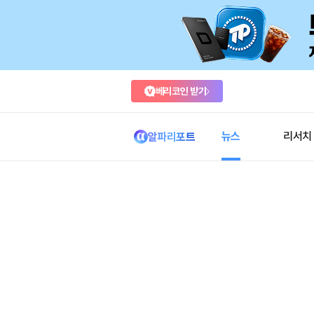
베리코인 받기
뉴스
리서치
알파리포트