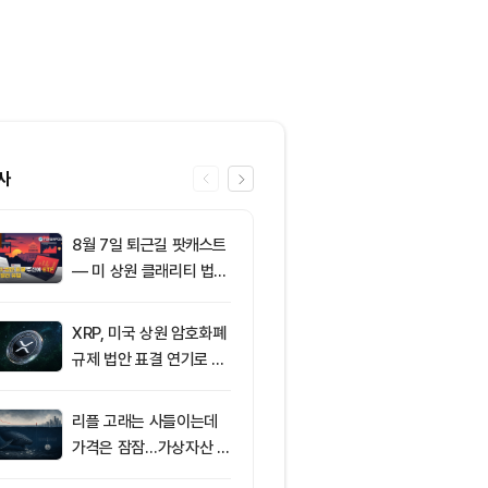
사
8월 7일 퇴근길 팟캐스트
6
[오후 뉴스브리
— 미 상원 클래리티 법안
인 고래, 12억
표결 추진…비트코인 ET
BTC 매입 및 
F 3일 연속 유입
소식 外
XRP, 미국 상원 암호화폐
7
미 상원 크립토
규제 법안 표결 연기로 급
연…홍콩·싱가
락
경쟁력 커지나
리플 고래는 사들이는데
8
이더리움 2,0
가격은 잠잠…가상자산 바
히고 XRP 1
닥 신호 주목
트코인 선별 장