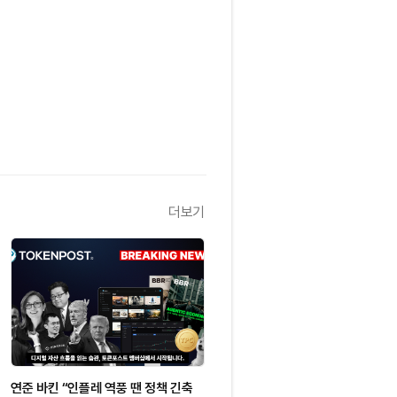
더보기
연준 바킨 “인플레 역풍 땐 정책 긴축