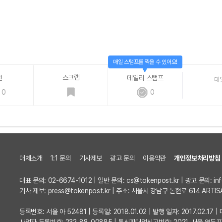
매일 스탬프를 찍을 수 있어요!
스크랩
천
데일리 스탬프
데
0
0
매체소개
1:1 문의
기사제보
광고 문의
이용약관
개인정보처리방침
대표 문의: 02-6674-1012 | 일반 문의:
cs@tokenpost.kr
| 광고 문의:
in
기사 제보:
press@tokenpost.kr
| 주소: 서울시 강남구 논현로 614 ARTIS
등록번호: 서울 아 52481 | 등록일: 2018.01.02 | 발행 일자: 2017.02.1