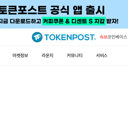
이더리움 E
상 축소 놓
속보
코인베이스 데
형 지갑 생
오픈AI, 
마켓정보
라운지
커뮤니티
서비스
시 지연
폴리마켓 “
상회 확률 6
레오폴드 아
결혼 사진 
이더리움 E
상 축소 놓
코인베이스 데
형 지갑 생