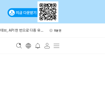
IP-8363 논란…스테이킹 보
29분 전
고 찬반 격화
브, API 한 번으로 다중 유
11분 전
성 지원
아스트라 사이버 보안 우려로 출
17분 전
비트코인, 이달 6만7,500달러
19분 전
2%”
셴브레너, 1년 만에 X 활동…
23분 전
공개
IP-8363 논란…스테이킹 보
29분 전
고 찬반 격화
브, API 한 번으로 다중 유
11분 전
성 지원