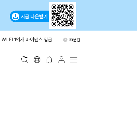
기 브렌트유 전망 배럴당 80달
1시간 전
 WLFI 1억개 바이낸스 입금
33분 전
래리티법 표결 지연…알소브룩
53분 전
진”
 이란 자금 이전 지원 혐의로
1시간 전
테더 제재
비트코인 보유량 3140개로 확
1시간 전
기 브렌트유 전망 배럴당 80달
1시간 전
 WLFI 1억개 바이낸스 입금
33분 전