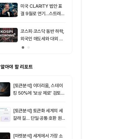
미국 CLARITY 법안 표
9
리플(XRP), 
결 9월로 연기…스트래티
성 속 1달러 
지 1,638 BTC 매도
받아
코스피·코스닥 동반 하락,
10
XRPL 3.3.0
외국인 매도세와 대외 불
프라이버시 강
안 영향
P는 약세
 알아야 할 리포트
[토큰분석] 이더리움, 스테이
킹 50%에 ‘보상 제로’ 검토…
통화정책 개편인가 탈중앙화
역행인가
[토큰분석] 토큰화 세계의 세
갈래 길… 단일·공통·호환 원장
이 가르는 ‘원자적 결제’의 운
명
[마켓분석] 세계에서 가장 소