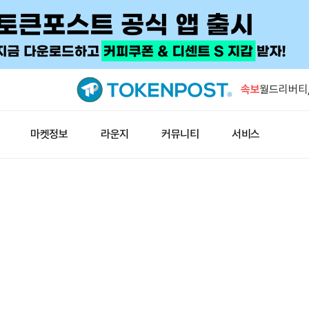
씨티, 3분
러로 상향
속보
월드리버티,
미 상원 클
마켓정보
라운지
커뮤니티
서비스
스 “계속 추
미 재무부,
셸빗·아반 
캐피털B, 
대
씨티, 3분
러로 상향
월드리버티,