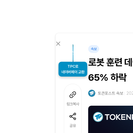
속보
로봇 훈련 데
TPC로
65% 하락
네이버페이 교환
토큰포스트 속보
202
링크복사
공유