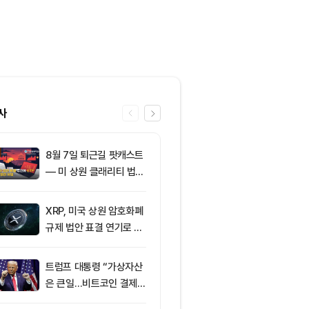
사
8월 7일 퇴근길 팟캐스트
6
토큰포스트, i
— 미 상원 클래리티 법안
이드 공식 앱 
표결 추진…비트코인 ET
쿠폰·디센트 S
F 3일 연속 유입
캠페인
XRP, 미국 상원 암호화폐
7
이더리움 2,0
규제 법안 표결 연기로 급
히고 XRP 1
락
트코인 선별 장
트럼프 대통령 “가상자산
8
미 상원 크립토
은 큰일…비트코인 결제
연…홍콩·싱가
늘어”
경쟁력 커지나