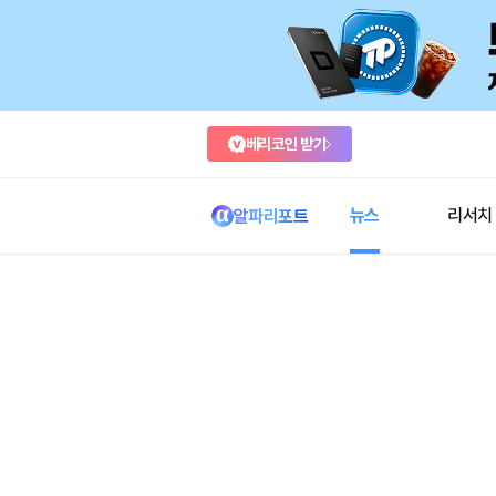
베리코인 받기
뉴스
리서치
알파리포트