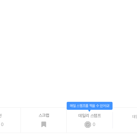
매일 스탬프를 찍을 수 있어요!
스크랩
천
데일리 스탬프
데
0
0