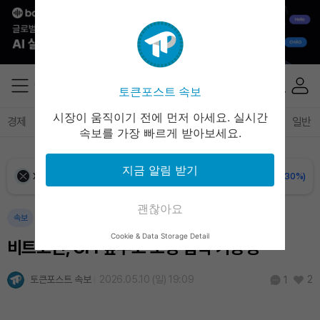
Ethereum (ETH)
₩
2,693,944
(-0.27%)
Tether USDt (USDT)
₩
1,407
(-0.03%)
토큰포스트 속보
BNB (BNB)
₩
846,192
(+1.09%)
시장이 움직이기 전에 먼저 아세요. 실시간
경제
마켓
정책
정치
인사이트
브리핑
속보
일반
속보를 가장 빠르게 받아보세요.
USDC (USDC)
₩
1,408
(0.00%)
지금 알림 받기
XRP (XRP)
₩
1,454
(-0.30%)
괜찮아요
Solana (SOL)
₩
107,503
(+2.02%)
속보
Cookie & Data Storage Detail
비트코인, CPI 앞두고 조정 압력 가능성
TRON (TRX)
₩
463.9
(+0.57%)
토큰포스트 속보
2026.05.10 (일) 19:09
2
1
Hyperliquid (HYPE)
₩
76,793
(-0.24%)
Dogecoin (DOGE)
₩
98.53
(-0.64%)