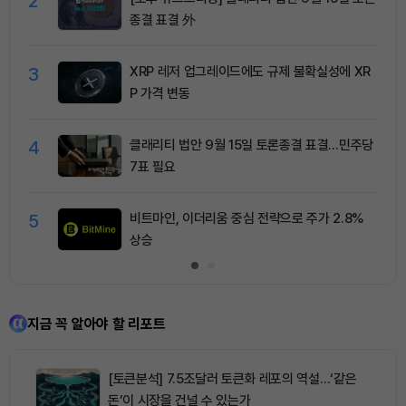
2
종결 표결 外
3
XRP 레저 업그레이드에도 규제 불확실성에 XR
P 가격 변동
4
클래리티 법안 9월 15일 토론종결 표결…민주당
7표 필요
5
비트마인, 이더리움 중심 전략으로 주가 2.8%
상승
지금 꼭 알아야 할 리포트
[토큰분석] 7.5조달러 토큰화 레포의 역설…‘같은
돈’이 시장을 건널 수 있는가