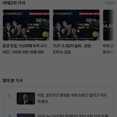
카테고리 기사
더보기
둥관 경찰, 가상화폐 투자 사기
TUT 0.2달러 돌파…장중
마라 홀딩
차단…110만 위안 피해 막아
370% 급등
8750개
많이 본 기사
1
이란, 호르무즈 통행료 계획 당분간 없다고 미국
에 통보
[오후 뉴스브리핑] 클래리티 법안 9월 15일 토론