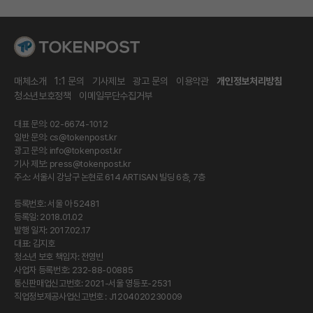
매체소개
1:1 문의
기사제보
광고 문의
이용약관
개인정보처리방침
청소년보호정책
이메일무단수집거부
대표 문의: 02-6674-1012
일반 문의:
cs@tokenpost.kr
광고 문의:
info@tokenpost.kr
기사 제보:
press@tokenpost.kr
주소: 서울시 강남구 논현로 614 ARTISAN 빌딩 6층, 7층
등록번호: 서울 아 52481
등록일: 2018.01.02
발행 일자: 2017.02.17
대표: 김지호
청소년 보호 책임자: 전영빈
사업자 등록번호: 232-88-00885
통신판매업신고번호: 2021-서울 영등포-2531
직업정보제공사업신고번호 : J1204020230009