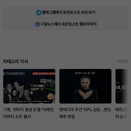
텔레그램에서 토큰포스트 속보 보기
구글뉴스에서 토큰포스트 팔로우하기
카테고리 기사
더보기
그록, 이미지 생성 모델 ‘이매진
엔비디아 주간 10% 상승…반도
비트코인 
이미지 2.0’ 출시
체주 반등
러 순유