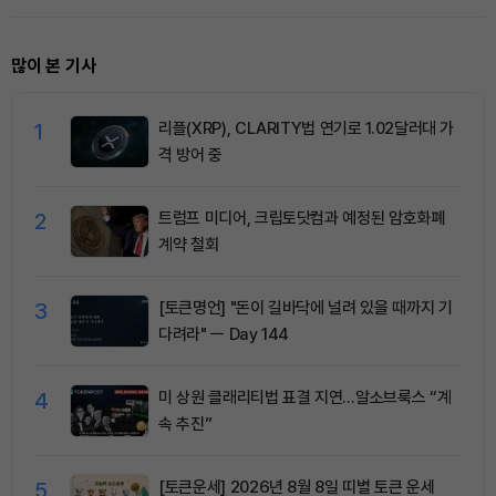
많이 본 기사
1
리플(XRP), CLARITY법 연기로 1.02달러대 가
격 방어 중
2
트럼프 미디어, 크립토닷컴과 예정된 암호화폐
계약 철회
3
[토큰명언] "돈이 길바닥에 널려 있을 때까지 기
다려라" ㅡ Day 144
4
미 상원 클래리티법 표결 지연…알소브룩스 “계
속 추진”
5
[토큰운세] 2026년 8월 8일 띠별 토큰 운세