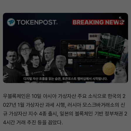
XRP (XRP)
₩
1,457
(+1.37%)
Solana (SOL)
₩
105,026
(+2.79%)
TRON (TRX)
₩
460.8
(-0.02%)
Hyperliquid (HYPE)
₩
76,471
(-1.66%)
Dogecoin (DOGE)
₩
98.65
(+1.60%)
Bitcoin (BTC)
₩
91,465,061
(+1.25%)
우블록체인은 10일 아시아 가상자산 주요 소식으로 한국의 2
027년 1월 가상자산 과세 시행, 러시아 모스크바거래소의 신
규 가상자산 지수 4종 출시, 일본의 블록체인 기반 정부채권 2
4시간 거래 추진 등을 꼽았다.