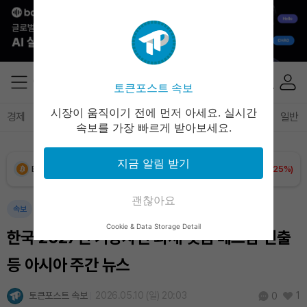
토큰포스트 속보
Dogecoin (DOGE)
₩
98.65
(+1.60%)
시장이 움직이기 전에 먼저 아세요. 실시간
경제
마켓
정책
정치
인사이트
브리핑
속보
일반
속보를 가장 빠르게 받아보세요.
Bitcoin (BTC)
₩
91,465,061
(+1.25%)
지금 알림 받기
Ethereum (ETH)
₩
2,697,627
(+1.17%)
괜찮아요
Tether USDt (USDT)
₩
1,407
(+0.03%)
속보
Cookie & Data Storage Detail
한국 2027년 가상자산 과세·빗썸 베트남 진출
BNB (BNB)
₩
835,230
(+1.09%)
등 아시아 주간 뉴스
USDC (USDC)
₩
1,408
(+0.01%)
토큰포스트 속보
2026.05.10 (일) 20:03
1
0