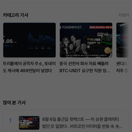
카테고리 기사
더보기
트리플에이 공격자 주소, 토네이
중국 선전서 회사 자료 빼돌려
샌디스크 
도 캐시에 499만달러 넣었다
BTC·USDT 요구한 직원 징역
치주 장전
형
많이 본 기사
1
8월 6일 출근길 팟캐스트 — 미 상원 클래리티
법안 또 밀렸다…비트코인·이더리움 반등 속 숏