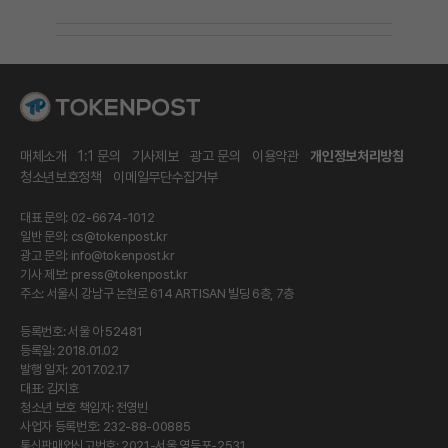
매체소개
1:1 문의
기사제보
광고 문의
이용약관
개인정보처리방침
청소년보호정책
이메일무단수집거부
대표 문의: 02-6674-1012
일반 문의:
cs@tokenpost.kr
광고 문의:
info@tokenpost.kr
기사 제보:
press@tokenpost.kr
주소: 서울시 강남구 논현로 614 ARTISAN 빌딩 6층, 7층
등록번호: 서울 아 52481
등록일: 2018.01.02
발행 일자: 2017.02.17
대표: 김지호
청소년 보호 책임자: 전영빈
사업자 등록번호: 232-88-00885
통신판매업신고번호: 2021-서울 영등포-2531