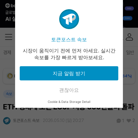
XRP (XRP)
₩
1,491
(-1.57%)
Solana (SOL)
₩
104,654
(-0.65%)
토큰포스트 속보
TRON (TRX)
₩
465.1
(-0.28%)
시장이 움직이기 전에 먼저 아세요. 실시간
경제
마켓
정책
정치
인사이트
브리핑
속보
일반
속보를 가장 빠르게 받아보세요.
Hyperliquid (HYPE)
₩
79,568
(-2.76%)
지금 알림 받기
Dogecoin (DOGE)
₩
98.74
(-0.64%)
괜찮아요
Bitcoin (BTC)
₩
92,093,555
(+0.98%)
속보
Cookie & Data Storage Detail
ETH 생태계 토큰 LO0P 시총 500만달러 돌파
토큰포스트 속보
2026.05.10 (일) 20:27
2
1