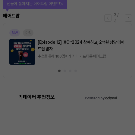
선물이 쏟아지는 에어드랍 이벤트!
3
/
에어드랍
4
일반
마감
[Episode 12] IXO™2024 참여하고, 2억원 상당 에어
드랍 받자!
추첨을 통해 100명에게 커피 기프티콘 에어드랍
빅데이터 추천정보