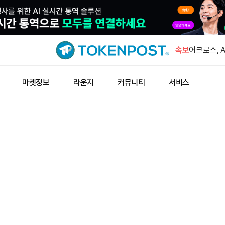
CFTC 위
연방 시장 
속보
어크로스, 
미뤘다
금값 1.13
마켓정보
라운지
커뮤니티
서비스
무브 창시자
앤스로픽 
이더리움 재
ETH 새 
CFTC 위
연방 시장 
어크로스, 
미뤘다