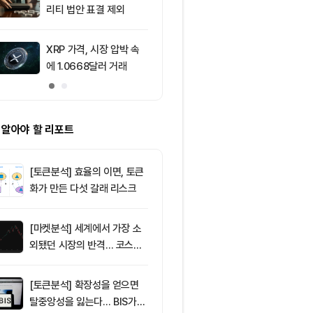
리티 법안 표결 제외
수록 세금과 
다" ㅡ Day 1
XRP 가격, 시장 압박 속
10
코스피, 외국
에 1.0668달러 거래
6,500선 돌파
주도
 알아야 할 리포트
[토큰분석] 효율의 이면, 토큰
화가 만든 다섯 갈래 리스크
[마켓분석] 세계에서 가장 소
외됐던 시장의 반격… 코스피
대규모 숏스퀴즈
[토큰분석] 확장성을 얻으면
탈중앙성을 잃는다… BIS가