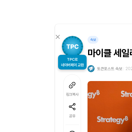
속보
마이클 세일
TPC로
네이버페이 교환
토큰포스트 속보
202
링크복사
공유