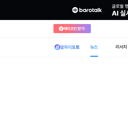
베리코인 받기
뉴스
리서치
알파리포트