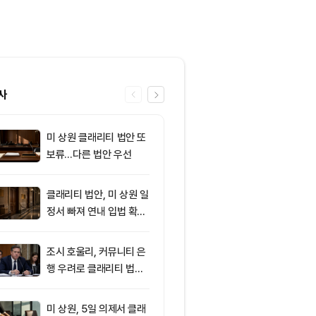
사
미 상원 클래리티 법안 또
6
[자정 뉴스브리
보류…다른 법안 우선
이란, 호르무즈
합의 근접 外
클래리티 법안, 미 상원 일
7
8월 6일 출근
정서 빠져 연내 입법 확률
— 미 상원 클
16%
또 밀렸다…비
리움 반등 속 숏
조시 호울리, 커뮤니티 은
8
AI로 쏠린 자
5억달러
행 우려로 클래리티 법안
인, 증시 랠리
반대
뚜렷
미 상원, 5일 의제서 클래
9
[토큰명언] "