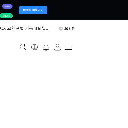
원장 '각 주가 거래소 규제하면
14분 전
잃어'
ACX 교환 포털 가동 8월 말로
30초 전
% 오른 4294.84달러
2분 전
 샘 블랙시어, 미스틴랩스 떠나
6분 전
합류
단 지원 지갑, 108만달러어치
13분 전
주소로 옮겼다
원장 '각 주가 거래소 규제하면
14분 전
잃어'
ACX 교환 포털 가동 8월 말로
30초 전