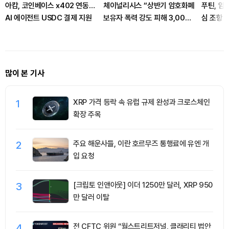
아캄, 코인베이스 x402 연동…
체이널리시스 “상반기 암호화폐
푸틴, 암
AI 에이전트 USDC 결제 지원
보유자 폭력 강도 피해 3,000
심 조항 
만 달러 넘어”
많이 본 기사
1
XRP 가격 등락 속 유럽 규제 완성과 크로스체인
확장 주목
2
주요 해운사들, 이란 호르무즈 통행료에 유엔 개
입 요청
3
[크립토 인앤아웃] 이더 1250만 달러, XRP 950
만 달러 이탈
4
전 CFTC 위원 “월스트리트저널, 클래리티 법안