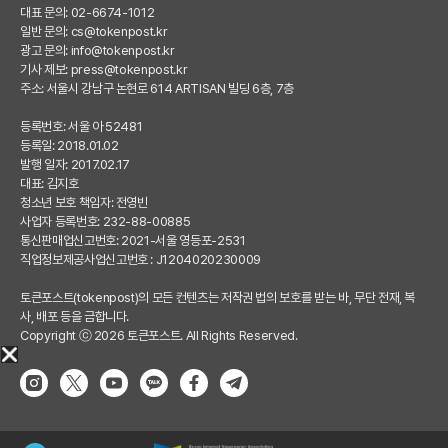
대표 문의: 02-6674-1012
일반 문의:
cs@tokenpost.kr
광고 문의:
info@tokenpost.kr
기사 제보:
press@tokenpost.kr
주소: 서울시 강남구 논현로 614 ARTISAN 빌딩 6층, 7층
등록번호: 서울 아 52481
등록일: 2018.01.02
발행 일자: 2017.02.17
대표: 김지호
청소년 보호 책임자: 전영빈
사업자 등록번호: 232-88-00885
통신판매업신고번호: 2021-서울 영등포-2531
직업정보제공사업신고번호 : J1204020230009
토큰포스트(tokenpost)의 모든 컨텐츠는 저작권 법의 보호를 받는 바, 무단 전재, 복
사, 배포 등을 금합니다.
Copyright ⓒ 2026 토큰포스트. All Rights Reserved.