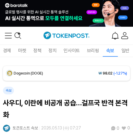
XRP (XRP)
₩
1,486
(-1.47%)
Solana (SOL)
₩
104,240
(-0.58%)
TRON (TRX)
₩
465.5
(-0.21%)
경제
마켓
정책
정치
인사이트
브리핑
속보
일반
Hyperliquid (HYPE)
₩
79,639
(-2.12%)
Dogecoin (DOGE)
₩
98.02
(-1.27%)
Bitcoin (BTC)
₩
91,766,741
(+0.32%)
속보
사우디, 이란에 비공개 공습…걸프국 반격 본격
화
토큰포스트 속보
2026.05.13 (수) 07:27
0
0