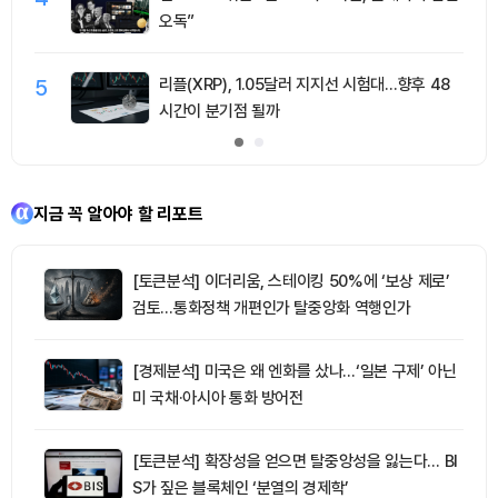
오독”
5
리플(XRP), 1.05달러 지지선 시험대…향후 48
시간이 분기점 될까
지금 꼭 알아야 할 리포트
[토큰분석] 이더리움, 스테이킹 50%에 ‘보상 제로’
검토…통화정책 개편인가 탈중앙화 역행인가
[경제분석] 미국은 왜 엔화를 샀나…‘일본 구제’ 아닌
미 국채·아시아 통화 방어전
[토큰분석] 확장성을 얻으면 탈중앙성을 잃는다… BI
S가 짚은 블록체인 ‘분열의 경제학’