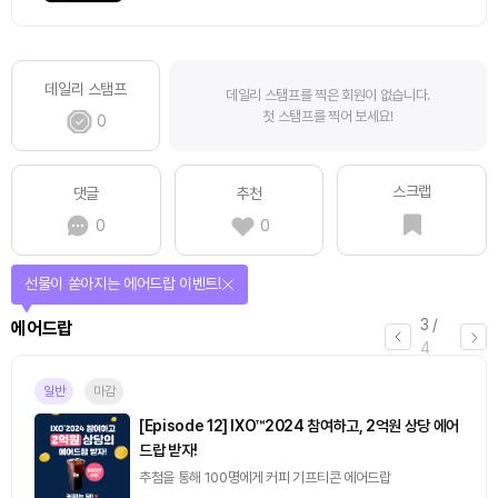
데일리 스탬프
데일리 스탬프를 찍은 회원이 없습니다.
첫 스탬프를 찍어 보세요!
0
스크랩
댓글
추천
0
0
선물이 쏟아지는 에어드랍 이벤트!
3
/
에어드랍
4
일반
마감
[Episode 12] IXO™2024 참여하고, 2억원 상당 에어
드랍 받자!
추첨을 통해 100명에게 커피 기프티콘 에어드랍