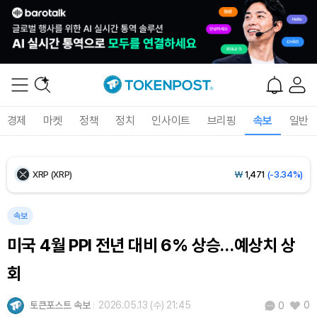
Ethereum (ETH)
₩
2,712,760
(-0.56%)
Tether USDt (USDT)
₩
1,421
(-0.01%)
BNB (BNB)
₩
839,354
(-1.62%)
경제
마켓
정책
정치
인사이트
브리핑
속보
일반
USDC (USDC)
₩
1,422
(-0.01%)
XRP (XRP)
₩
1,471
(-3.34%)
Solana (SOL)
₩
103,319
(-2.42%)
속보
미국 4월 PPI 전년 대비 6% 상승…예상치 상
TRON (TRX)
₩
464.6
(-0.34%)
회
Hyperliquid (HYPE)
₩
79,741
(-2.33%)
토큰포스트 속보
2026.05.13 (수) 21:45
0
0
Dogecoin (DOGE)
₩
97.75
(-2.18%)