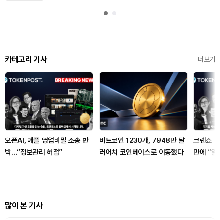
카테고리 기사
더보기
오픈AI, 애플 영업비밀 소송 반
비트코인 1230개, 7948만 달
크렌쇼 미
박…“정보관리 허점”
러어치 코인베이스로 이동했다
만에 “일
많이 본 기사