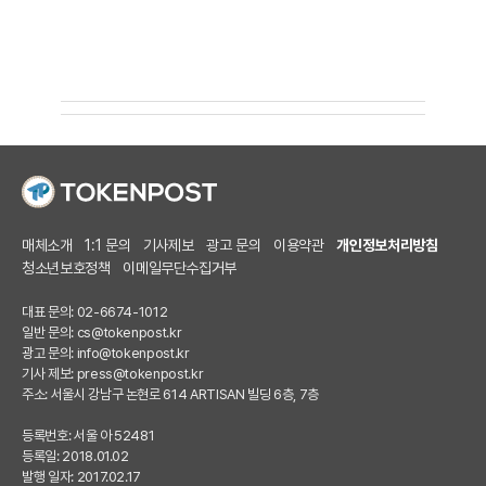
매체소개
1:1 문의
기사제보
광고 문의
이용약관
개인정보처리방침
청소년보호정책
이메일무단수집거부
대표 문의: 02-6674-1012
일반 문의:
cs@tokenpost.kr
광고 문의:
info@tokenpost.kr
기사 제보:
press@tokenpost.kr
주소: 서울시 강남구 논현로 614 ARTISAN 빌딩 6층, 7층
등록번호: 서울 아 52481
등록일: 2018.01.02
발행 일자: 2017.02.17