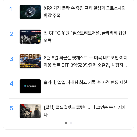
1
XRP 가격 등락 속 유럽 규제 완성과 크로스체인
확장 주목
2
전 CFTC 위원 “월스트리트저널, 클래리티 법안
오독”
3
8월 6일 퇴근길 팟캐스트 — 미국 비트코인·이더
리움 현물 ETF 3억520만달러 순유입, 대형자산
쏠림 강화
4
솔라나, 일일 거래량 최고 기록 속 가격 변동 제한
5
[칼럼] 콜드월렛도 뚫렸다…내 코인은 누가 지키
나