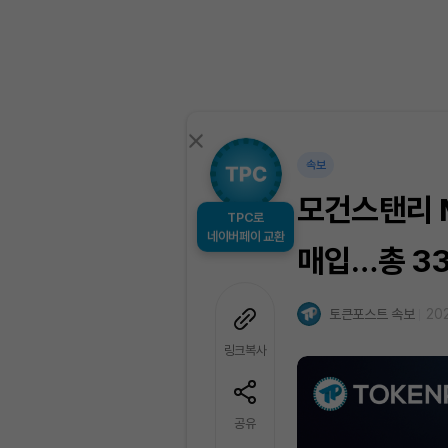
속보
모건스탠리 M
TPC로
네이버페이 교환
매입…총 33
토큰포스트 속보
202
링크복사
공유