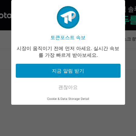
코인베이스,
간 거래 시
토큰포스트 속보
속보
샌디스크 8
일제히 내
시장이 움직이기 전에 먼저 아세요. 실시간 속보
파워컴퓨트,
를 가장 빠르게 받아보세요.
마켓정보
라운지
커뮤니티
서비스
러 연 2%
하이퍼리퀴드
지금 알림 받기
어치 토큰 
유니스왑, 
'풀스' 출시
괜찮아요
코인베이스,
Cookie & Data Storage Detail
간 거래 시
샌디스크 8
일제히 내