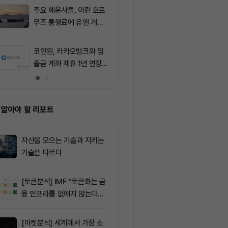
주요 해운사들, 이란 호르
9
[오후 시세브리
무즈 통행료에 유엔 개입
폐 시장 혼조세
요청
인 64,516달
움 1,897달러
코인원, 카카오뱅크와 입
10
SK그룹, 1조 
출금 계좌 제휴 1년 연장
달러 AI 투자
가능성
시장 재편 예고
 알아야 할 리포트
자산을 모으는 기술과 지키는
기술은 다르다
[토큰분석] IMF “토큰화는 금
융 인프라를 없애지 않는다…
‘하이브리드 FMI’로 재편할
뿐”
[마켓분석] 세계에서 가장 소