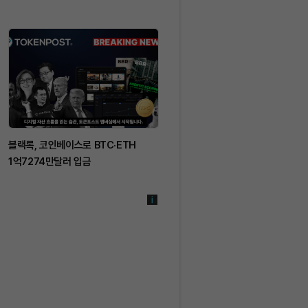
블랙록, 코인베이스로 BTC·ETH
게이트, XAUT·XAG·CL 레버리지
1억7274만달러 입금
상품 지원