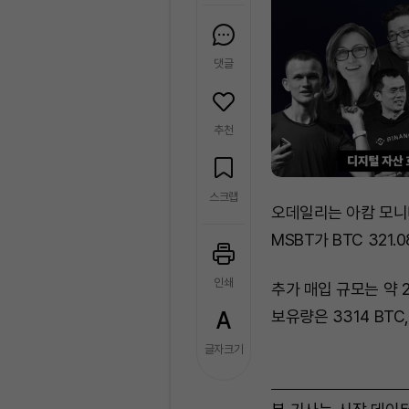
댓글
추천
스크랩
오데일리는 아캄 모니
MSBT가 BTC 321
인쇄
추가 매입 규모는 약 
보유량은 3314 BTC
글자크기