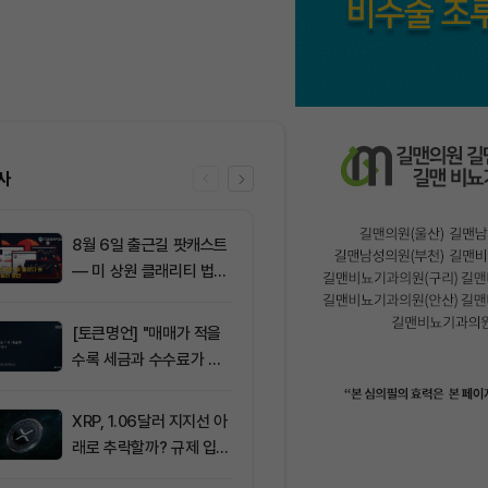
사
8월 6일 출근길 팟캐스트
6
[토큰운세] 20
— 미 상원 클래리티 법안
6일 띠별 토큰
또 밀렸다…비트코인·이더
리움 반등 속 숏 청산 2.3
[토큰명언] "매매가 적을
7
ETF스토어 대표
5억달러
수록 세금과 수수료가 적
TY 법안 논의
다" ㅡ Day 142
교육 필요성 드
XRP, 1.06달러 지지선 아
8
리플(XRP), 1
래로 추락할까? 규제 입법
지선 시험대…
과 기관 자금 유입 관건
간이 분기점 