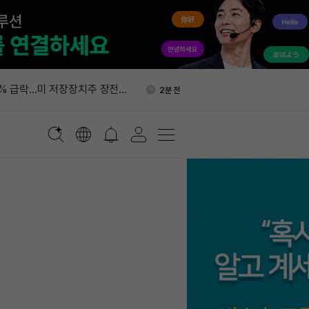
 영국서 미국 주식 주5일 24시
6분 전
작했다
% 급락…미 저장장치주 장전
2분 전
렸다
 비트코인 담보로 1800만 달
3분 전
에 재융자했다
, 우선 수수료로 600만 달러
5분 전
소각했다
로빈후드 체인에 토큰 런치패드
5분 전
 영국서 미국 주식 주5일 24시
6분 전
작했다
% 급락…미 저장장치주 장전
2분 전
렸다