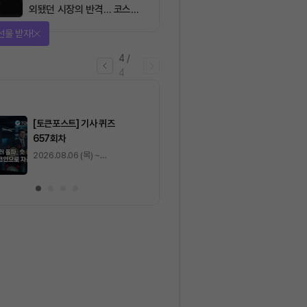
외됐던 시장의 반격… 코스피
대규모 숏스퀴즈
을 완료하고 보상을 획득!
1
/
4
0
출석 체크
/ 0
이동
0
기사 스탬프
/ 0
이동