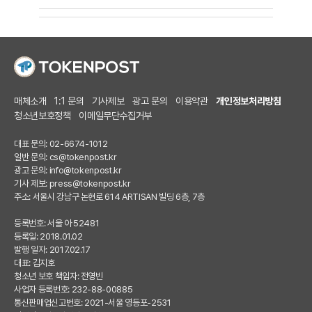
매체소개
1:1 문의
기사제보
광고 문의
이용약관
개인정보처리방침
청소년보호정책
이메일무단수집거부
대표 문의: 02-6674-1012
일반 문의:
cs@tokenpost.kr
광고 문의:
info@tokenpost.kr
기사 제보:
press@tokenpost.kr
주소: 서울시 강남구 논현로 614 ARTISAN 빌딩 6층, 7층
등록번호: 서울 아 52481
등록일: 2018.01.02
발행 일자: 2017.02.17
대표: 김지호
청소년 보호 책임자: 전영빈
사업자 등록번호: 232-88-00885
통신판매업신고번호: 2021-서울 영등포-2531