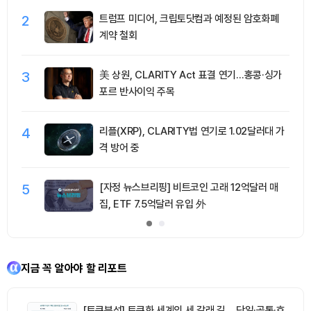
2
트럼프 미디어, 크립토닷컴과 예정된 암호화폐
계약 철회
3
美 상원, CLARITY Act 표결 연기…홍콩·싱가
포르 반사이익 주목
4
리플(XRP), CLARITY법 연기로 1.02달러대 가
격 방어 중
5
[자정 뉴스브리핑] 비트코인 고래 12억달러 매
집, ETF 7.5억달러 유입 外
지금 꼭 알아야 할 리포트
[토큰분석] 토큰화 세계의 세 갈래 길… 단일·공통·호