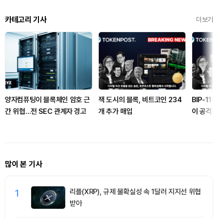
카테고리 기사
더보기
양자컴퓨팅이 블록체인 암호 근
잭 도시의 블록, 비트코인 234
BIP-11
간 위협…전 SEC 관계자 경고
개 추가 매입
이 공격 
많이 본 기사
1
리플(XRP), 규제 불확실성 속 1달러 지지선 위협
받아