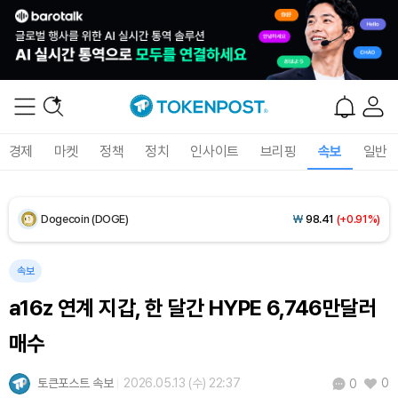
XRP (XRP)
₩
1,451
(-0.59%)
Solana (SOL)
₩
104,061
(+1.60%)
TRON (TRX)
₩
461.3
(+0.17%)
경제
마켓
정책
정치
인사이트
브리핑
속보
일반
Hyperliquid (HYPE)
₩
76,273
(-2.96%)
Dogecoin (DOGE)
₩
98.41
(+0.91%)
Bitcoin (BTC)
₩
91,320,518
(+0.67%)
속보
a16z 연계 지갑, 한 달간 HYPE 6,746만달러
매수
토큰포스트 속보
2026.05.13 (수) 22:37
0
0