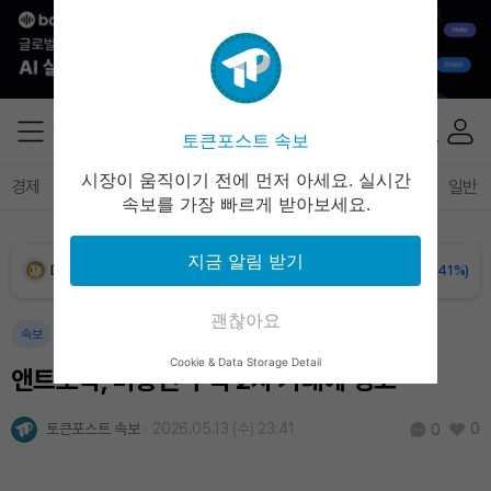
XRP (XRP)
₩
1,458
(-0.28%)
Solana (SOL)
₩
107,654
(+1.27%)
토큰포스트 속보
TRON (TRX)
₩
464.1
(+0.28%)
시장이 움직이기 전에 먼저 아세요. 실시간
경제
마켓
정책
정치
인사이트
브리핑
속보
일반
속보를 가장 빠르게 받아보세요.
Hyperliquid (HYPE)
₩
76,395
(-0.36%)
지금 알림 받기
Dogecoin (DOGE)
₩
98.73
(-0.41%)
괜찮아요
Bitcoin (BTC)
₩
91,356,386
(-0.15%)
속보
Cookie & Data Storage Detail
앤트로픽, 미승인 주식 2차 거래에 경고
토큰포스트 속보
2026.05.13 (수) 23:41
0
0