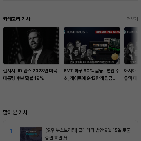
카테고리 기사
더보기
칼시서 JD 밴스 2028년 미국
BMT 하루 90% 급등…연관 주
아시아 신
대통령 후보 확률 19%
소, 게이트에 943만개 입금했
유액 대신
다
방어
많이 본 기사
1
[오후 뉴스브리핑] 클래리티 법안 9월 15일 토론
종결 표결 外