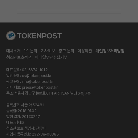
매체소개
1:1 문의
기사제보
광고 문의
이용약관
개인정보처리방침
청소년보호정책
이메일무단수집거부
대표 문의: 02-6674-1012
일반 문의:
cs@tokenpost.kr
광고 문의:
info@tokenpost.kr
기사 제보:
press@tokenpost.kr
주소: 서울시 강남구 논현로 614 ARTISAN 빌딩 6층, 7층
등록번호: 서울 아 52481
등록일: 2018.01.02
발행 일자: 2017.02.17
대표: 김지호
청소년 보호 책임자: 전영빈
사업자 등록번호: 232-88-00885