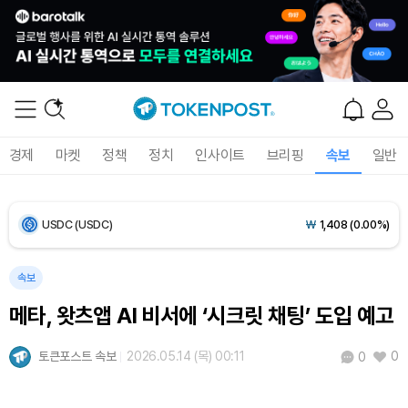
Bitcoin (BTC)
₩
91,621,745
(+0.63%)
Ethereum (ETH)
₩
2,705,563
(+0.68%)
Tether USDt (USDT)
₩
1,407
(+0.01%)
경제
마켓
정책
정치
인사이트
브리핑
속보
일반
BNB (BNB)
₩
851,871
(+2.22%)
USDC (USDC)
₩
1,408
(0.00%)
XRP (XRP)
₩
1,473
(+2.94%)
속보
메타, 왓츠앱 AI 비서에 ‘시크릿 채팅’ 도입 예고
Solana (SOL)
₩
107,419
(+4.07%)
토큰포스트 속보
2026.05.14 (목) 00:11
0
0
TRON (TRX)
₩
462.8
(+0.41%)
Hyperliquid (HYPE)
₩
77,608
(+0.93%)