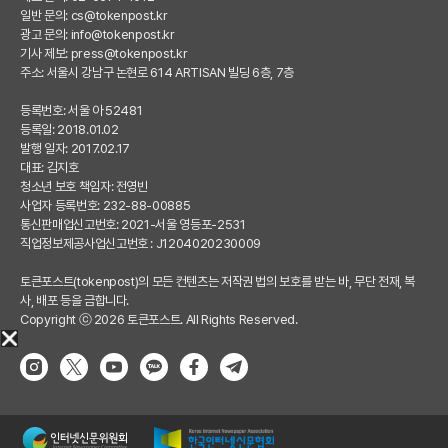
일반 문의:
cs@tokenpost.kr
광고 문의:
info@tokenpost.kr
기사 제보:
press@tokenpost.kr
주소: 서울시 강남구 논현로 614 ARTISAN 빌딩 6층, 7층
등록번호: 서울 아 52481
등록일: 2018.01.02
발행 일자: 2017.02.17
대표: 김지호
청소년 보호 책임자: 전영빈
사업자 등록번호: 232-88-00885
통신판매업신고번호: 2021-서울 영등포-2531
직업정보제공사업신고번호 : J1204020230009
토큰포스트(tokenpost)의 모든 컨텐츠는 저작권 법의 보호를 받는 바, 무단 전재, 복
사, 배포 등을 금합니다.
Copyright ⓒ 2026 토큰포스트. All Rights Reserved.