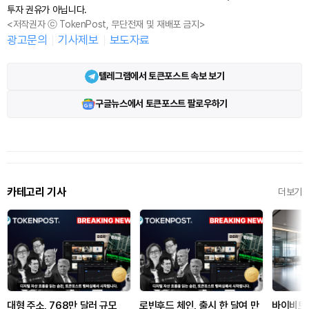
투자 권유가 아닙니다.
<저작권자 ⓒ TokenPost, 무단전재 및 재배포 금지>
광고문의
기사제보
보도자료
텔레그램에서 토큰포스트 속보 보기
구글뉴스에서 토큰포스트 팔로우하기
카테고리 기사
더보기
대형 주소, 768만 달러 규모
로빈후드 체인, 출시 한 달여 만
바이비트,