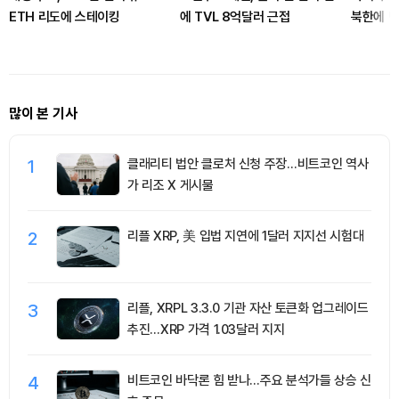
ETH 리도에 스테이킹
에 TVL 8억달러 근접
북한에 
많이 본 기사
1
클래리티 법안 클로처 신청 주장…비트코인 역사
가 리조 X 게시물
2
리플 XRP, 美 입법 지연에 1달러 지지선 시험대
3
리플, XRPL 3.3.0 기관 자산 토큰화 업그레이드
추진…XRP 가격 1.03달러 지지
4
비트코인 바닥론 힘 받나…주요 분석가들 상승 신