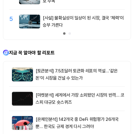
호 주목
5
[사설] 불확실성이 일상이 된 시장, 결국 ‘체력’이
승부 가른다
지금 꼭 알아야 할 리포트
[토큰분석] 7.5조달러 토큰화 레포의 역설…‘같은
돈’이 시장을 건널 수 있는가
[마켓분석] 세계에서 가장 소외됐던 시장의 반격… 코
스피 대규모 숏스퀴즈
[온체인분석] 142개국 중 DeFi 위험평가 26개국
뿐… 한국도 규제 경계 다시 그려야