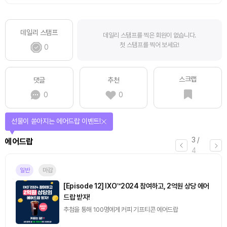
데일리 스탬프
데일리 스탬프를 찍은 회원이 없습니다.
첫 스탬프를 찍어 보세요!
0
스크랩
댓글
추천
0
0
선물이 쏟아지는 에어드랍 이벤트!
3
/
에어드랍
4
일반
마감
[Episode 12] IXO™2024 참여하고, 2억원 상당 에어
드랍 받자!
추첨을 통해 100명에게 커피 기프티콘 에어드랍