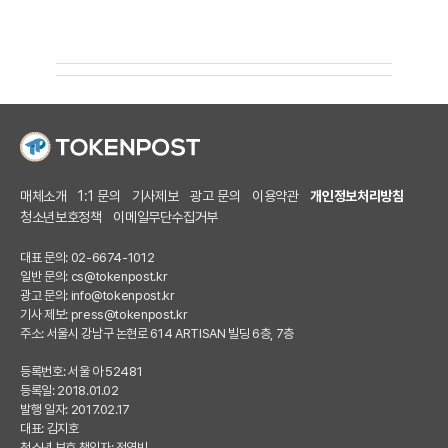
매체소개
1:1 문의
기사제보
광고 문의
이용약관
개인정보처리방침
청소년보호정책
이메일무단수집거부
대표 문의: 02-6674-1012
일반 문의:
cs@tokenpost.kr
광고 문의:
info@tokenpost.kr
기사 제보:
press@tokenpost.kr
주소: 서울시 강남구 논현로 614 ARTISAN 빌딩 6층, 7층
등록번호: 서울 아 52481
등록일: 2018.01.02
발행 일자: 2017.02.17
대표: 김지호
청소년 보호 책임자: 전영빈