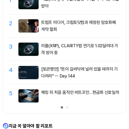
받아
2
트럼프 미디어, 크립토닷컴과 예정된 암호화폐
계약 철회
3
리플(XRP), CLARITY법 연기로 1.02달러대 가
격 방어 중
4
[토큰명언] "돈이 길바닥에 널려 있을 때까지 기
다려라" ㅡ Day 144
5
해킹 뒤 처음 움직인 비트코인…현금화 신호일까
지금 꼭 알아야 할 리포트