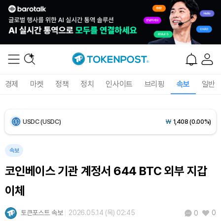
Bitcoin (BTC)
₩
91,348,848
(+0.95%)
Ethereum (ETH)
₩
2,692,582
(+0.68%)
Tether USDt (USDT)
₩
1,407
(+0.04%)
경제
마켓
정책
정치
인사이트
브리핑
속보
일반
BNB (BNB)
₩
832,497
(-0.13%)
USDC (USDC)
₩
1,408
(0.00%)
XRP (XRP)
₩
1,450
(-0.03%)
속보
코인베이스 기관 계정서 644 BTC 외부 지갑
Solana (SOL)
₩
104,072
(+1.80%)
이체
TRON (TRX)
₩
461.2
(+0.19%)
토큰포스트 속보
2026.05.14 (목) 02:45
0
0
Hyperliquid (HYPE)
₩
76,161
(-2.79%)