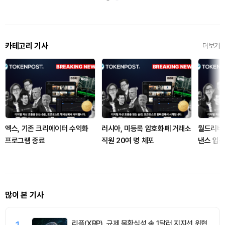
카테고리 기사
더보기
엑스, 기존 크리에이터 수익화
러시아, 미등록 암호화폐 거래소
월드리버티
프로그램 종료
직원 20여 명 체포
낸스 입
많이 본 기사
1
리플(XRP), 규제 불확실성 속 1달러 지지선 위협