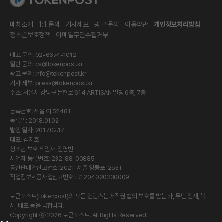
매체소개
1:1 문의
기사제보
광고 문의
이용약관
개인정보처리방침
청소년보호정책
이메일무단수집거부
대표 문의: 02-6674-1012
일반 문의:
cs@tokenpost.kr
광고 문의:
info@tokenpost.kr
기사 제보:
press@tokenpost.kr
주소: 서울시 강남구 논현로 614 ARTISAN 빌딩 6층, 7층
등록번호: 서울 아 52481
등록일: 2018.01.02
발행 일자: 2017.02.17
대표: 김지호
청소년 보호 책임자: 전영빈
사업자 등록번호: 232-88-00885
통신판매업신고번호: 2021-서울 영등포-2531
직업정보제공사업신고번호 : J1204020230009
토큰포스트(tokenpost)의 모든 컨텐츠는 저작권 법의 보호를 받는 바, 무단 전재, 복
사, 배포 등을 금합니다.
Copyright ⓒ 2026 토큰포스트. All Rights Reserved.