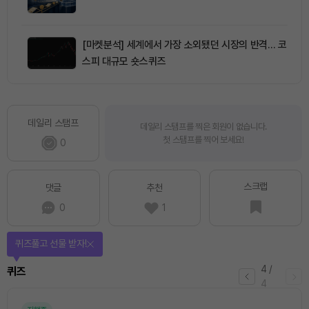
[마켓분석] 세계에서 가장 소외됐던 시장의 반격… 코
스피 대규모 숏스퀴즈
데일리 스탬프
데일리 스탬프를 찍은 회원이 없습니다.
첫 스탬프를 찍어 보세요!
0
스크랩
댓글
추천
0
1
퀴즈풀고 선물 받자!
4
/
퀴즈
4