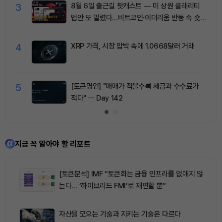
3
8월 6일 출근길 팟캐스트 — 미 상원 클래리티
법안 또 밀렸다…비트코인·이더리움 반등 속 숏
청산 2.35억달러
4
XRP 가격, 시장 압박 속에 1.0668달러 거래
5
[토큰명언] "매매가 적을수록 세금과 수수료가
적다" ㅡ Day 142
지금 꼭 알아야 할 리포트
[토큰분석] IMF “토큰화는 금융 인프라를 없애지 않
는다… ‘하이브리드 FMI’로 재편할 뿐”
자산을 모으는 기술과 지키는 기술은 다르다