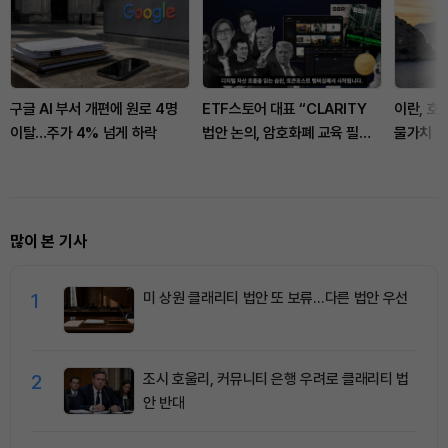
구글 AI 부서 개편에 원로 4명
ETF스토어 대표 “CLARITY
이란, 호
이탈…주가 4% 넘게 하락
법안 논의, 암호화폐 교육 필요
물가치 5
성 드러내”
많이 본 기사
1
미 상원 클래리티 법안 또 보류…다른 법안 우선
2
조시 호울리, 커뮤니티 은행 우려로 클래리티 법
안 반대