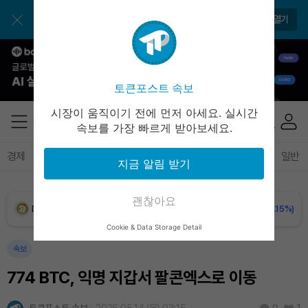
BNB (BNB)
₩
846,143
(-0.66%)
앱으로 매일 간편하게 이용하세요
앱 열기
USDC (USDC)
₩
1,422
(+0.02%)
XRP (XRP)
₩
1,488
(-1.91%)
토큰포스트 속보
Solana (SOL)
₩
104,917
(+0.02%)
시장이 움직이기 전에 먼저 아세요. 실시간
속보를 가장 빠르게 받아보세요.
TRON (TRX)
₩
464.7
(+0.04%)
경제
마켓
정책
정치
인사이트
브리핑
속보
일반
지금 알림 받기
Hyperliquid (HYPE)
₩
80,452
(+0.65%)
괜찮아요
Dogecoin (DOGE)
₩
99.21
(-0.15%)
Cookie & Data Storage Detail
Bitcoin (BTC)
₩
91,959,311
(+0.79%)
속보
774 BTC, 익명 지갑서 팔콘엑스로 이동