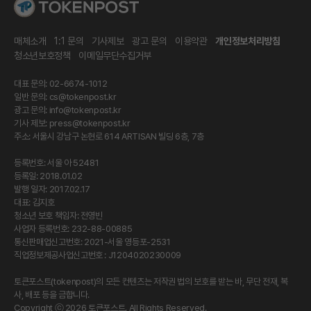
매체소개
1:1 문의
기사제보
광고 문의
이용약관
개인정보처리방침
청소년보호정책
이메일무단수집거부
대표 문의: 02-6674-1012
일반 문의:
cs@tokenpost.kr
광고 문의:
info@tokenpost.kr
기사 제보:
press@tokenpost.kr
주소: 서울시 강남구 논현로 614 ARTISAN 빌딩 6층, 7층
등록번호: 서울 아 52481
등록일: 2018.01.02
발행 일자: 2017.02.17
대표: 김지호
청소년 보호 책임자: 전영빈
사업자 등록번호: 232-88-00885
통신판매업신고번호: 2021-서울 영등포-2531
직업정보제공사업신고번호 : J1204020230009
토큰포스트(tokenpost)의 모든 컨텐츠는 저작권 법의 보호를 받는 바, 무단 전재, 복
사, 배포 등을 금합니다.
Copyright ⓒ 2026 토큰포스트. All Rights Reserved.