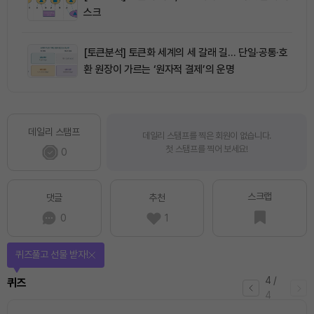
스크
[토큰분석] 토큰화 세계의 세 갈래 길… 단일·공통·호
환 원장이 가르는 ‘원자적 결제’의 운명
데일리 스탬프
데일리 스탬프를 찍은 회원이 없습니다.
첫 스탬프를 찍어 보세요!
0
스크랩
댓글
추천
0
1
퀴즈풀고 선물 받자!
4
/
퀴즈
4