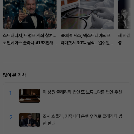
스트래티지, 트럼프 계좌 참여…
SK하이닉스, 넥스트레이드 프
새 지갑, 
코인베이스 솔라나 4163만개
리마켓서 30% 급락…일주일
령
스테이킹
새 두 번째
많이 본 기사
1
미 상원 클래리티 법안 또 보류…다른 법안 우선
2
조시 호울리, 커뮤니티 은행 우려로 클래리티 법
안 반대