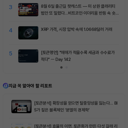
3
8월 6일 출근길 팟캐스트 — 미 상원 클래리티
법안 또 밀렸다…비트코인·이더리움 반등 속 숏
청산 2.35억달러
4
XRP 가격, 시장 압박 속에 1.0668달러 거래
5
[토큰명언] "매매가 적을수록 세금과 수수료가
적다" ㅡ Day 142
지금 꼭 알아야 할 리포트
[토큰분석] 확장성을 얻으면 탈중앙성을 잃는다… BI
S가 짚은 블록체인 ‘분열의 경제학’
[토큰분석] 효율의 이면, 토큰화가 만든 다섯 갈래 리