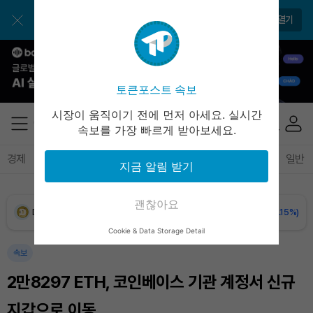
BNB (BNB)
₩
846,143
(-0.66%)
앱에서 매일 편하게 확인하세요
앱 열기
USDC (USDC)
₩
1,422
(+0.02%)
XRP (XRP)
₩
1,488
(-1.91%)
토큰포스트 속보
Solana (SOL)
₩
104,917
(+0.02%)
시장이 움직이기 전에 먼저 아세요. 실시간
속보를 가장 빠르게 받아보세요.
TRON (TRX)
₩
464.7
(+0.04%)
경제
마켓
정책
정치
인사이트
브리핑
속보
일반
지금 알림 받기
Hyperliquid (HYPE)
₩
80,452
(+0.65%)
괜찮아요
Dogecoin (DOGE)
₩
99.21
(-0.15%)
Cookie & Data Storage Detail
Bitcoin (BTC)
₩
91,959,311
(+0.79%)
속보
2만8297 ETH, 코인베이스 기관 계정서 신규
지갑으로 이동