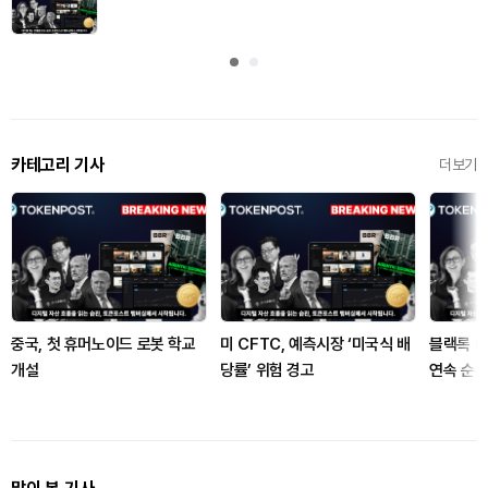
카테고리 기사
더보기
중국, 첫 휴머노이드 로봇 학교
미 CFTC, 예측시장 ‘미국식 배
블랙록 비
개설
당률’ 위험 경고
연속 순