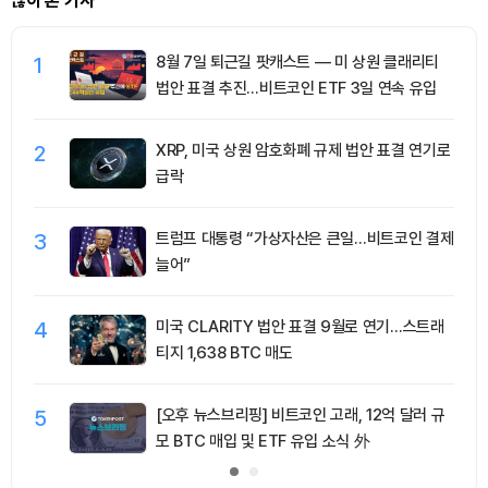
많이 본 기사
1
8월 7일 퇴근길 팟캐스트 — 미 상원 클래리티
법안 표결 추진…비트코인 ETF 3일 연속 유입
2
XRP, 미국 상원 암호화폐 규제 법안 표결 연기로
급락
3
트럼프 대통령 “가상자산은 큰일…비트코인 결제
늘어”
4
미국 CLARITY 법안 표결 9월로 연기…스트래
티지 1,638 BTC 매도
5
[오후 뉴스브리핑] 비트코인 고래, 12억 달러 규
모 BTC 매입 및 ETF 유입 소식 外