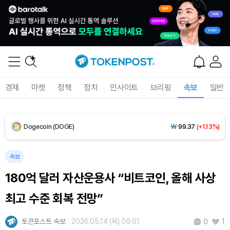
XRP (XRP)
₩
1,454
(-1.97%)
Solana (SOL)
₩
104,739
(+0.65%)
TRON (TRX)
₩
466.1
(+0.12%)
경제
마켓
정책
정치
인사이트
브리핑
속보
일반
Hyperliquid (HYPE)
₩
77,400
(-3.19%)
Dogecoin (DOGE)
₩
99.37
(+1.13%)
Bitcoin (BTC)
₩
92,344,644
(+0.49%)
속보
180억 달러 자산운용사 “비트코인, 올해 사상
최고 수준 회복 전망”
토큰포스트 속보
2026.05.14 (목) 06:01
1
0