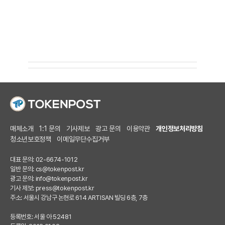
매체소개
1:1 문의
기사제보
광고 문의
이용약관
개인정보처리방침
청소년보호정책
이메일무단수집거부
대표 문의: 02-6674-1012
일반 문의:
cs@tokenpost.kr
광고 문의:
info@tokenpost.kr
기사 제보:
press@tokenpost.kr
주소: 서울시 강남구 논현로 614 ARTISAN 빌딩 6층, 7층
등록번호: 서울 아 52481