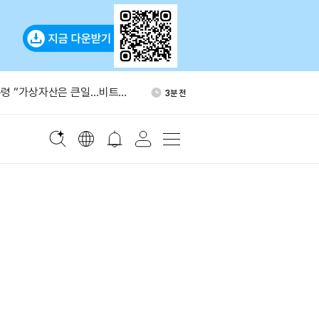
은퇴관리위, 스트라이브
29분 전
98만주 보유
통령 “가상자산은 큰일…비트코
3분 전
어”
산, 3년 연속 감소
5분 전
·1개월 순유입 모두 글로벌 3
21분 전
페이스X A클래스 주식 5억
27분 전
 보유 신고
은퇴관리위, 스트라이브
29분 전
98만주 보유
통령 “가상자산은 큰일…비트코
3분 전
어”