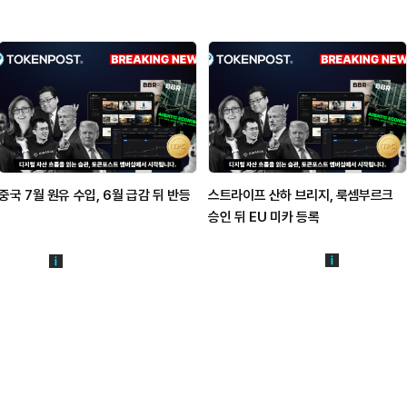
중국 7월 원유 수입, 6월 급감 뒤 반등
스트라이프 산하 브리지, 룩셈부르크
승인 뒤 EU 미카 등록