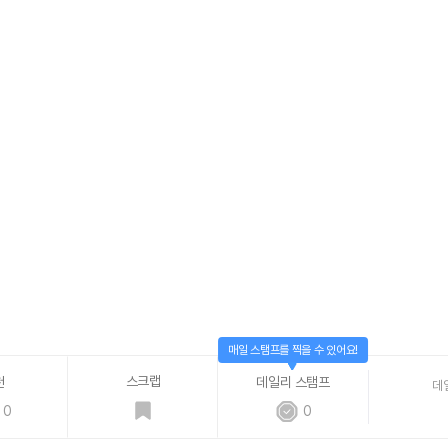
매일 스탬프를 찍을 수 있어요!
스크랩
천
데일리 스탬프
데
0
0