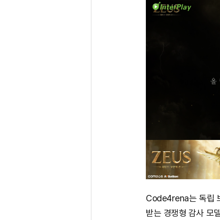
Code4rena는 독
받는 경쟁형 감사 모델로