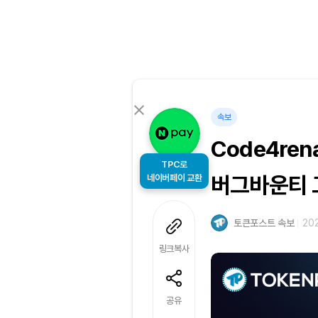
속보
Code4ren
TPC로
네이버페이 교환
버그바운티 
토큰포스트 속보
202
링크복사
공유