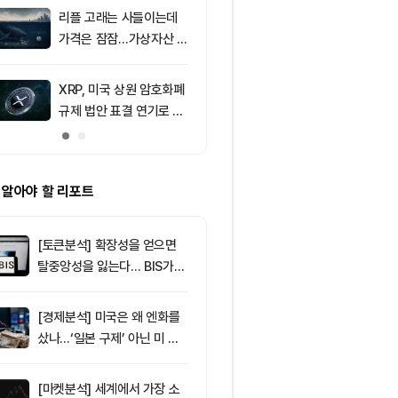
F 3일 연속 유입
포착
리플 고래는 사들이는데
9
친암호화폐 진영
가격은 잠잠…가상자산 바
당 경선서 뜻밖
닥 신호 주목
래리티 법안 변
XRP, 미국 상원 암호화폐
10
리플(XRP), $
규제 법안 표결 연기로 급
방…미 정책 불
락
ETF 자금 유
 알아야 할 리포트
[토큰분석] 확장성을 얻으면
탈중앙성을 잃는다… BIS가
짚은 블록체인 ‘분열의 경제
학’
[경제분석] 미국은 왜 엔화를
샀나…‘일본 구제’ 아닌 미 국
채·아시아 통화 방어전
[마켓분석] 세계에서 가장 소