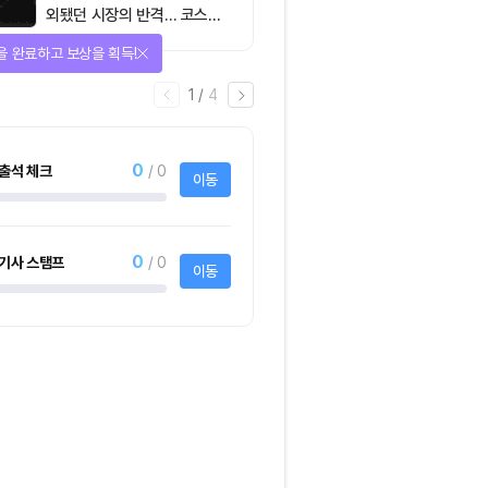
외됐던 시장의 반격… 코스피
대규모 숏스퀴즈
을 완료하고 보상을 획득!
1
/
4
0
출석 체크
/ 0
이동
0
기사 스탬프
/ 0
이동