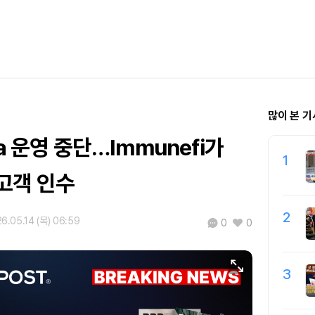
많이 본 기
a 운영 중단…Immunefi가
1
고객 인수
2
6.05.14 (목) 06:59
0
0
3