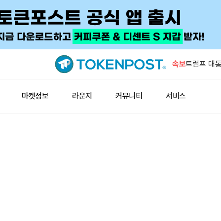
알래스카 
ASST 1.
속보
트럼프 대
인 결제 늘
인도 원유 생
마켓정보
라운지
커뮤니티
서비스
게이트, 7일
위권
알파벳, 스
5120만주
알래스카 
ASST 1.
트럼프 대
인 결제 늘