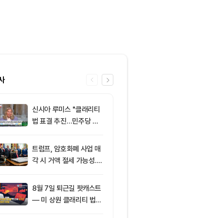
사
신시아 루미스 "클래리티
6
클래리티 법안,
법 표결 추진…민주당 입
앞두고 분기점
장 기록에 남길 것"
불투명
트럼프, 암호화폐 사업 매
7
엘리자베스 워
각 시 거액 절세 가능성...
티 법안 반대…
클래리티 법안 윤리 조항
암호화폐 법안 
주목
8월 7일 퇴근길 팟캐스트
8
[특징주] 금호
— 미 상원 클래리티 법안
락장서 외국인
표결 추진…비트코인 ET
속…장중 매수 