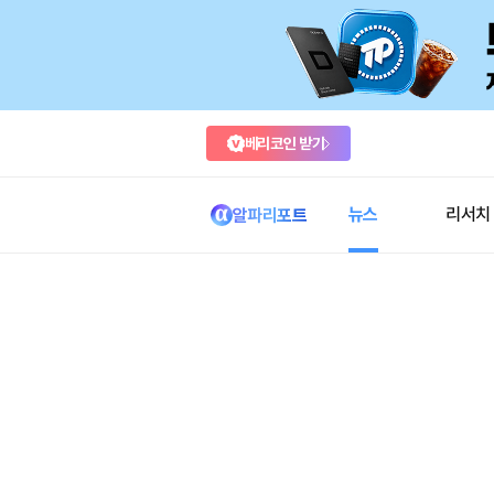
베리코인 받기
뉴스
리서치
알파리포트