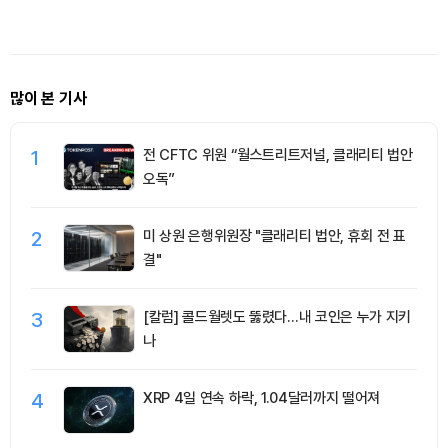
장 짓는다
20% 벌금 조항
많이 본 기사
1
전 CFTC 위원 “월스트리트저널, 클래리티 법안
오독”
2
미 상원 은행위원장 "클래리티 법안, 휴회 전 표
결"
3
[칼럼] 콜드월렛도 뚫렸다…내 코인은 누가 지키
나
4
XRP 4일 연속 하락, 1.04달러까지 떨어져