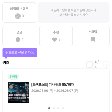
데일리 스탬프
데일리 스탬프를 찍은 회원이 없습니다.
첫 스탬프를 찍어 보세요!
0
스크랩
댓글
추천
1
2
퀴즈풀고 선물 받자!
4
/
퀴즈
4
진행중
[토큰포스트] 기사 퀴즈 657회차
2026.08.06 (목) ~ 2026.08.07 (금)