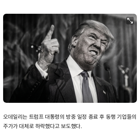
XRP (XRP)
₩
1,470
(-3.21%)
Solana (SOL)
₩
103,674
(-1.83%)
TRON (TRX)
₩
464.7
(-0.29%)
Hyperliquid (HYPE)
₩
79,471
(-1.73%)
Dogecoin (DOGE)
₩
98.12
(-1.75%)
오데일리는 트럼프 대통령의 방중 일정 종료 후 동행 기업들의
주가가 대체로 하락했다고 보도했다.