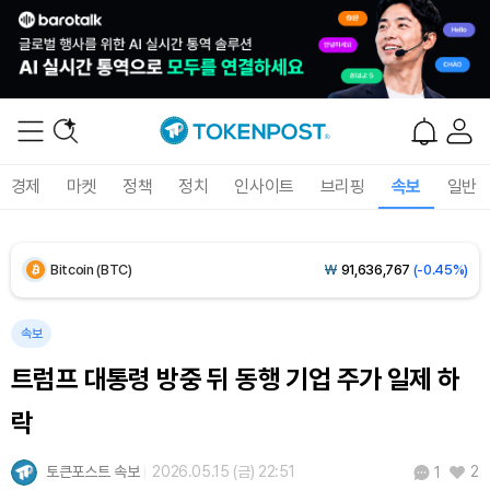
경제
마켓
정책
정치
인사이트
브리핑
속보
일반
Bitcoin (BTC)
₩
91,636,767
(-0.45%)
Ethereum (ETH)
₩
2,711,628
(-0.26%)
속보
트럼프 대통령 방중 뒤 동행 기업 주가 일제 하
Tether USDt (USDT)
₩
1,421
(0.00%)
락
BNB (BNB)
₩
841,453
(-0.78%)
토큰포스트 속보
2026.05.15 (금) 22:51
2
1
USDC (USDC)
₩
1,422
(+0.01%)