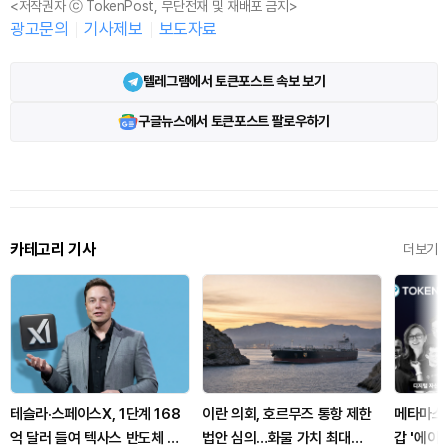
<저작권자 ⓒ TokenPost, 무단전재 및 재배포 금지>
광고문의
기사제보
보도자료
텔레그램에서 토큰포스트 속보 보기
구글뉴스에서 토큰포스트 팔로우하기
카테고리 기사
더보기
테슬라·스페이스X, 1단계 168
이란 의회, 호르무즈 통항 제한
메타마스크
억 달러 들여 텍사스 반도체 공
법안 심의…화물 가치 최대
갑 '에이