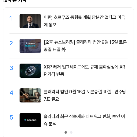
많이 본 기사
1
이란, 호르무즈 통행료 계획 당분간 없다고 미국
에 통보
2
[오후 뉴스브리핑] 클래리티 법안 9월 15일 토론
종결 표결 外
3
XRP 레저 업그레이드에도 규제 불확실성에 XR
P 가격 변동
4
클래리티 법안 9월 15일 토론종결 표결…민주당
7표 필요
5
솔라나의 최근 상승세와 네트워크 변화, 보안 이
슈 분석