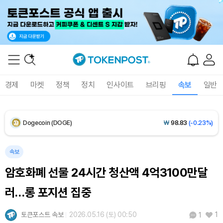
XRP (XRP)
₩
1,458
(-0.16%)
Solana (SOL)
₩
107,602
(+1.61%)
TRON (TRX)
₩
464.0
(+0.28%)
경제
마켓
정책
정치
인사이트
브리핑
속보
일반
Hyperliquid (HYPE)
₩
76,668
(-0.21%)
Dogecoin (DOGE)
₩
98.83
(-0.23%)
Bitcoin (BTC)
₩
91,423,229
(0.00%)
속보
암호화폐 선물 24시간 청산액 4억3100만달
러…롱 포지션 집중
토큰포스트 속보
2026.05.16 (토) 00:50
1
1