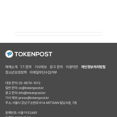
매체소개
1:1 문의
기사제보
광고 문의
이용약관
개인정보처리방침
청소년보호정책
이메일무단수집거부
대표 문의: 02-6674-1012
일반 문의:
cs@tokenpost.kr
광고 문의:
info@tokenpost.kr
기사 제보:
press@tokenpost.kr
주소: 서울시 강남구 논현로 614 ARTISAN 빌딩 6층, 7층
등록번호: 서울 아 52481