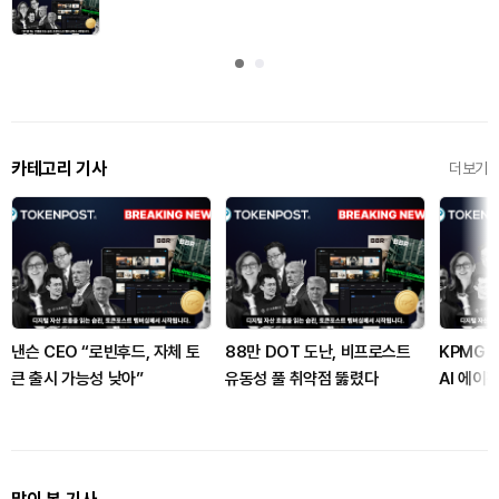
카테고리 기사
더보기
낸슨 CEO “로빈후드, 자체 토
88만 DOT 도난, 비프로스트
KPMG 
큰 출시 가능성 낮아”
유동성 풀 취약점 뚫렸다
AI 에이