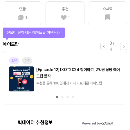
스크랩
댓글
추천
1
1
선물이 쏟아지는 에어드랍 이벤트!
3
/
에어드랍
4
일반
마감
[Episode 12] IXO™2024 참여하고, 2억원 상당 에어
드랍 받자!
추첨을 통해 100명에게 커피 기프티콘 에어드랍
빅데이터 추천정보